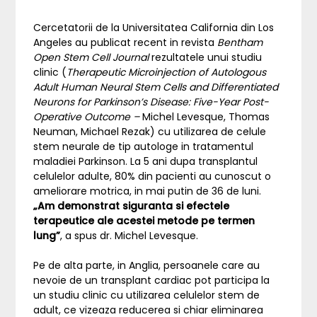
Cercetatorii de la Universitatea California din Los
Angeles au publicat recent in revista
Bentham
Open Stem Cell Journal
rezultatele unui studiu
clinic (
Therapeutic Microinjection of Autologous
Adult Human Neural Stem Cells and Differentiated
Neurons for Parkinson’s Disease: Five-Year Post-
Operative Outcome –
Michel Levesque, Thomas
Neuman, Michael Rezak) cu utilizarea de celule
stem neurale de tip autologe in tratamentul
maladiei Parkinson. La 5 ani dupa transplantul
celulelor adulte, 80% din pacienti au cunoscut o
ameliorare motrica, in mai putin de 36 de luni.
„Am demonstrat siguranta si efectele
terapeutice ale acestei metode pe termen
lung”
, a spus dr. Michel Levesque.
Pe de alta parte, in Anglia, persoanele care au
nevoie de un transplant cardiac pot participa la
un studiu clinic cu utilizarea celulelor stem de
adult, ce vizeaza reducerea si chiar eliminarea