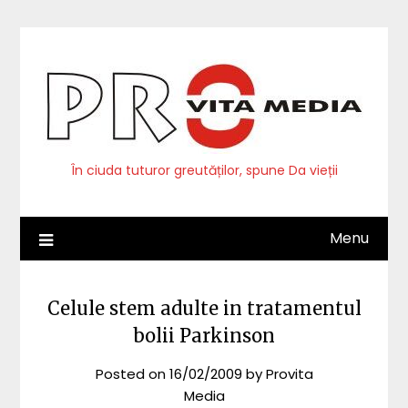
Skip
to
content
În ciuda tuturor greutăților, spune Da vieții
Menu
Celule stem adulte in tratamentul
bolii Parkinson
Posted on
16/02/2009
by
Provita
Media