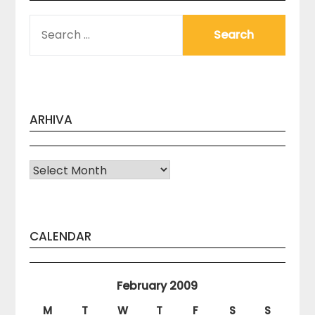
SEARCH
FOR:
ARHIVA
Arhiva
CALENDAR
February 2009
M
T
W
T
F
S
S