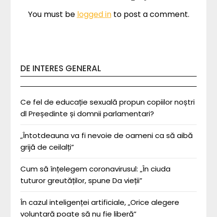
You must be
logged in
to post a comment.
DE INTERES GENERAL
Ce fel de educație sexuală propun copiilor noștri
dl Președinte și domnii parlamentari?
„Întotdeauna va fi nevoie de oameni ca să aibă
grijă de ceilalți”
Cum să înțelegem coronavirusul: „În ciuda
tuturor greutăților, spune Da vieții”
În cazul inteligenței artificiale, „Orice alegere
voluntară poate să nu fie liberă”