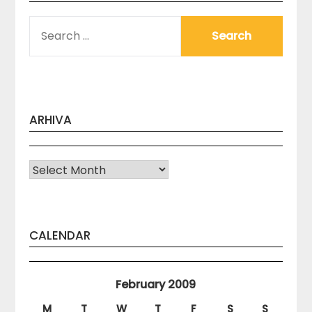
SEARCH
FOR:
ARHIVA
Arhiva
CALENDAR
February 2009
M
T
W
T
F
S
S