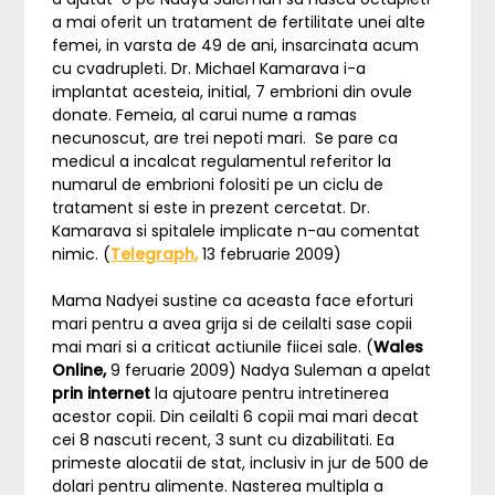
a mai oferit un tratament de fertilitate unei alte
femei, in varsta de 49 de ani, insarcinata acum
cu cvadrupleti. Dr. Michael Kamarava i-a
implantat acesteia, initial, 7 embrioni din ovule
donate. Femeia, al carui nume a ramas
necunoscut, are trei nepoti mari. Se pare ca
medicul a incalcat regulamentul referitor la
numarul de embrioni folositi pe un ciclu de
tratament si este in prezent cercetat. Dr.
Kamarava si spitalele implicate n-au comentat
nimic. (
Telegraph,
13 februarie 2009)
Mama Nadyei sustine ca aceasta face eforturi
mari pentru a avea grija si de ceilalti sase copii
mai mari si a criticat actiunile fiicei sale. (
Wales
Online,
9 feruarie 2009) Nadya Suleman a apelat
prin internet
la ajutoare pentru intretinerea
acestor copii. Din ceilalti 6 copii mai mari decat
cei 8 nascuti recent, 3 sunt cu dizabilitati. Ea
primeste alocatii de stat, inclusiv in jur de 500 de
dolari pentru alimente. Nasterea multipla a