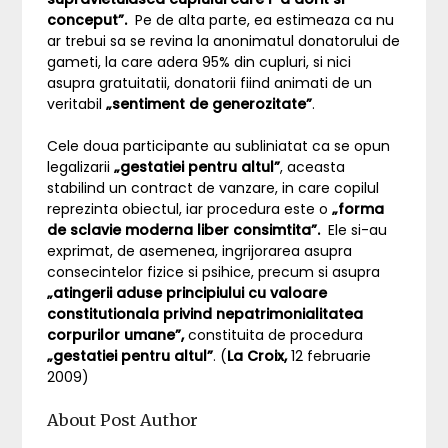
conceput”.
Pe de alta parte, ea estimeaza ca nu
ar trebui sa se revina la anonimatul donatorului de
gameti, la care adera 95% din cupluri, si nici
asupra gratuitatii, donatorii fiind animati de un
veritabil
„sentiment de generozitate”
.
Cele doua participante au subliniatat ca se opun
legalizarii
„gestatiei pentru altul”
, aceasta
stabilind un contract de vanzare, in care copilul
reprezinta obiectul, iar procedura este o
„forma
de sclavie moderna liber consimtita”.
Ele si-au
exprimat, de asemenea, ingrijorarea asupra
consecintelor fizice si psihice, precum si asupra
„atingerii aduse principiului cu valoare
constitutionala privind nepatrimonialitatea
corpurilor umane”,
constituita de procedura
„gestatiei pentru altul”
. (
La Croix,
12 februarie
2009)
About Post Author