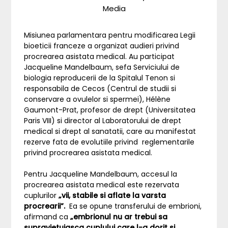
Media
Misiunea parlamentara pentru modificarea Legii
bioeticii franceze a organizat audieri privind
procrearea asistata medical. Au participat
Jacqueline Mandelbaum, sefa Serviciului de
biologia reproducerii de la Spitalul Tenon si
responsabila de Cecos (Centrul de studii si
conservare a ovulelor si spermei), Hélène
Gaumont-Prat, profesor de drept (Universitatea
Paris VIII) si director al Laboratorului de drept
medical si drept al sanatatii, care au manifestat
rezerve fata de evolutiile privind reglementarile
privind procrearea asistata medical.
Pentru Jacqueline Mandelbaum, accesul la
procrearea asistata medical este rezervata
cuplurilor
„vii, stabile si aflate la varsta
procrearii”.
Ea se opune transferului de embrioni,
afirmand ca
„embrionul nu ar trebui sa
supravietuiasca cuplului care l-a dorit si