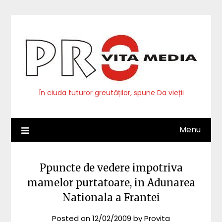
Skip
to
content
În ciuda tuturor greutăților, spune Da vieții
Menu
Ppuncte de vedere impotriva
mamelor purtatoare, in Adunarea
Nationala a Frantei
Posted on
12/02/2009
by
Provita