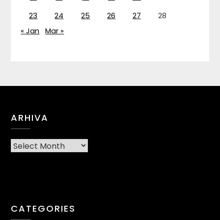
23
24
25
26
27
28
« Jan
Mar »
ARHIVA
Arhiva
CATEGORIES