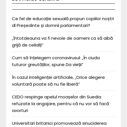
Ce fel de educație sexuală propun copiilor noștri
dl Președinte și domnii parlamentari?
„Întotdeauna va fi nevoie de oameni ca să aibă
grijă de ceilalți”
Cum să înțelegem coronavirusul: „În ciuda
tuturor greutăților, spune Da vieții”
În cazul inteligenței artificiale, „Orice alegere
voluntară poate să nu fie liberă”
CEDO respinge apelul moașelor din Suedia
refuzate la angajare, pentru că nu vor să facă
avorturi
Universitari britanici promovează sinuciderea