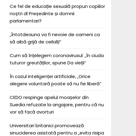
Ce fel de educație sexuală propun copiilor
noștri dl Președinte și domnii
parlamentari?
„Întotdeauna va fi nevoie de oameni ca
să aibă grijă de ceilalți”
Cum să înțelegem coronavirusul: „În ciuda
tuturor greutăților, spune Da vieții”
În cazul inteligenței artificiale, „Orice
alegere voluntară poate să nu fie liberă”
CEDO respinge apelul moașelor din
Suedia refuzate la angajare, pentru că nu
vor să facă avorturi
Universitari britanici promovează
sinuciderea asistată pentru a „evita risipa