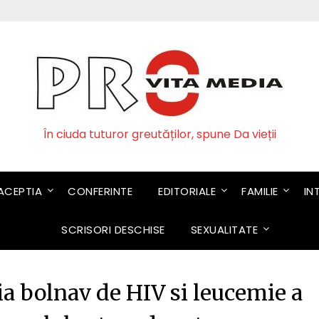
În ciuda tuturor greutăților, spune Da vieții
CEPTIA
CONFERINTE
EDITORIALE
FAMILIE
IN
SCRISORI DESCHISE
SEXUALITATE
a bolnav de HIV si leucemie a