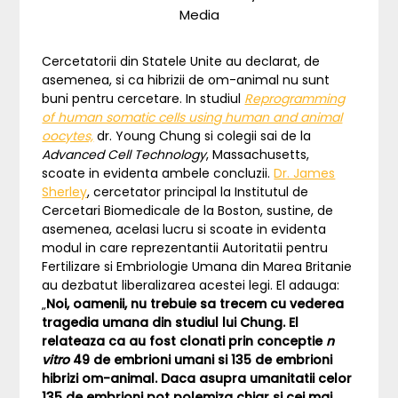
Media
Cercetatorii din Statele Unite au declarat, de
asemenea, si ca hibrizii de om-animal nu sunt
buni pentru cercetare. In studiul
Reprogramming
of human somatic cells using human and animal
oocytes,
dr. Young Chung si colegii sai de la
Advanced Cell Technology
, Massachusetts,
scoate in evidenta ambele concluzii.
Dr. James
Sherley
, cercetator principal la Institutul de
Cercetari Biomedicale de la Boston, sustine, de
asemenea, acelasi lucru si scoate in evidenta
modul in care reprezentantii Autoritatii pentru
Fertilizare si Embriologie Umana din Marea Britanie
au dezbatut liberalizarea acestei legi. El adauga:
„
Noi, oamenii, nu trebuie sa trecem cu vederea
tragedia umana din studiul lui Chung. El
relateaza ca au fost clonati prin conceptie
n
vitro
49 de embrioni umani si 135 de embrioni
hibrizi om-animal. Daca asupra umanitatii celor
135 de embrioni pot polemiza chiar si cei mai