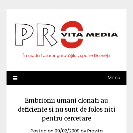
Skip
to
content
În ciuda tuturor greutăților, spune Da vieții
Menu
Embrionii umani clonati au
deficiente si nu sunt de folos nici
pentru cercetare
Posted on
09/02/2009
by
Provita