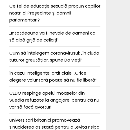
Ce fel de educație sexuală propun copiilor
noștri dl Președinte și domnii
parlamentari?
„Întotdeauna va fi nevoie de oameni ca
să aibă grijă de ceilalți”
Cum să înțelegem coronavirusul: „În ciuda
tuturor greutăților, spune Da vieții”
În cazul inteligenței artificiale, „Orice
alegere voluntară poate să nu fie liberă”
CEDO respinge apelul moașelor din
Suedia refuzate la angajare, pentru că nu
vor să facă avorturi
Universitari britanici promovează
sinuciderea asistată pentru a „evita risipa