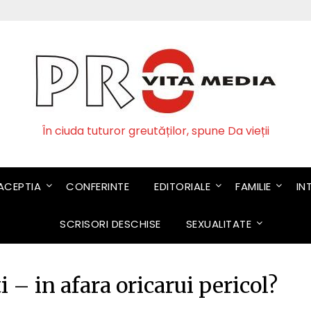
În ciuda tuturor greutăților, spune Da vieții
CEPTIA
CONFERINTE
EDITORIALE
FAMILIE
IN
SCRISORI DESCHISE
SEXUALITATE
– in afara oricarui pericol?