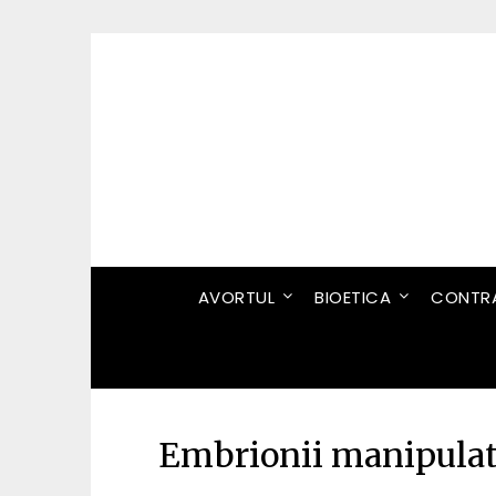
Skip
to
content
AVORTUL
BIOETICA
CONTRA
Embrionii manipulati 