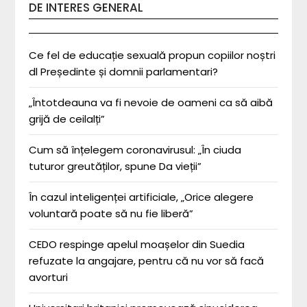
DE INTERES GENERAL
Ce fel de educație sexuală propun copiilor noștri
dl Președinte și domnii parlamentari?
„Întotdeauna va fi nevoie de oameni ca să aibă
grijă de ceilalți”
Cum să înțelegem coronavirusul: „În ciuda
tuturor greutăților, spune Da vieții”
În cazul inteligenței artificiale, „Orice alegere
voluntară poate să nu fie liberă”
CEDO respinge apelul moașelor din Suedia
refuzate la angajare, pentru că nu vor să facă
avorturi