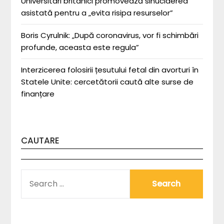
Universitari britanici promovează sinuciderea
asistată pentru a „evita risipa resurselor”
Boris Cyrulnik: „După coronavirus, vor fi schimbări
profunde, aceasta este regula”
Interzicerea folosirii țesutului fetal din avorturi în
Statele Unite: cercetătorii caută alte surse de
finanțare
CAUTARE
SEARCH
FOR: