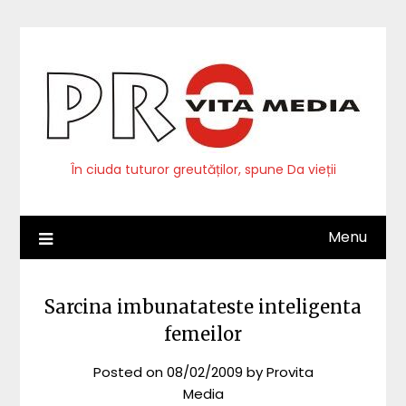
Skip
to
content
În ciuda tuturor greutăților, spune Da vieții
Menu
Sarcina imbunatateste inteligenta
femeilor
Posted on
08/02/2009
by
Provita
Media