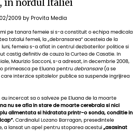
 in nordul Italiei
02/2009
by
Provita Media
imi pe tanara femeie si s-a constituit o echipa medicala
tea tatalui femeii, la „debransarea” acesteia de la
luni, femeia s-a aflat in centrul dezbaterilor politice si
nut castig definitiv de cauza la Curtea de Casatie. In
ociale, Maurizio Sacconi, s-a adresat, in decembrie 2008,
sa o primeasca pe Eluana pentru
debransare
(a se
care interzice spitalelor publice sa suspende ingrijirea
ian au incercat sa o salveze pe Eluana de la moarte
ana nu se afla in stare de moarte cerebrala si nici
mplu alimentata si hidratata printr-o sonda, conditie in
icap”.
Cardinalul Lozano Barragan, presedintele
le, a lansat un apel pentru stoparea acestui
„asasinat