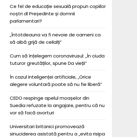
Ce fel de educație sexuală propun copiilor
noștri dl Președinte și domnii
parlamentari?
„Întotdeauna va fi nevoie de oameni ca
să aibă grijă de ceilalți”
Cum să înțelegem coronavirusul: „În ciuda
tuturor greutăților, spune Da vieții”
În cazul inteligenței artificiale, „Orice
alegere voluntară poate să nu fie liberă”
CEDO respinge apelul moașelor din
Suedia refuzate la angajare, pentru că nu
vor să facă avorturi
Universitari britanici promovează
sinuciderea asistată pentru a „evita risipa