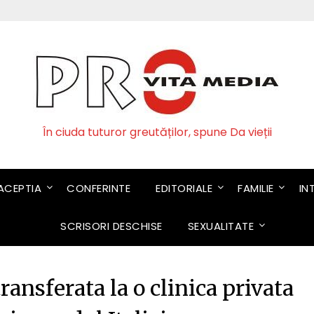
În ciuda tuturor greutăților, spune Da vieții
CEPTIA
CONFERINTE
EDITORIALE
FAMILIE
IN
SCRISORI DESCHISE
SEXUALITATE
ransferata la o clinica privata