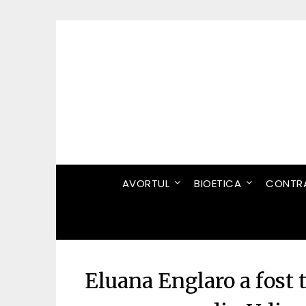
Skip
to
content
AVORTUL
BIOETICA
CONTRA
Eluana Englaro a fost t