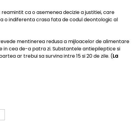
 reamintit ca o asemenea decizie a justitiei, care
 o indiferenta crasa fata de codul deontologic al
 prevede mentinerea redusa a mijloacelor de alimentare
de in cea de-a patra zi. Substantele antiepileptice si
artea ar trebui sa survina intre 15 si 20 de zile. (
La