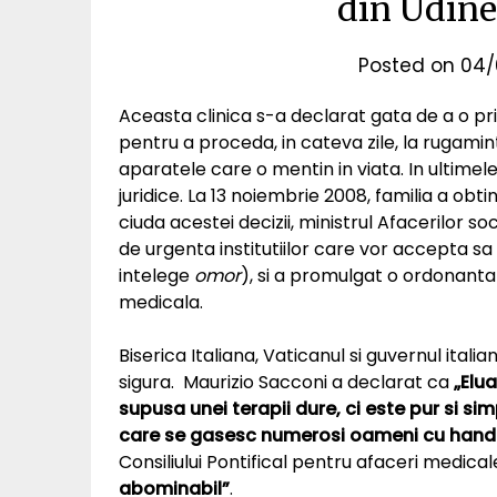
din Udine,
Posted on
04/
Aceasta clinica s-a declarat gata de a o pr
pentru a proceda, in cateva zile, la rugamin
aparatele care o mentin in viata. In ultimele 
juridice. La 13 noiembrie 2008, familia a obti
ciuda acestei decizii, ministrul Afacerilor s
de urgenta institutiilor care vor accepta 
intelege
omor
), si a promulgat o ordonanta 
medicala.
Biserica Italiana, Vaticanul si guvernul ital
sigura. Maurizio Sacconi a declarat ca
„Elu
supusa unei terapii dure, ci este pur si si
care se gasesc numerosi oameni cu hand
Consiliului Pontifical pentru afaceri medica
abominabil”
.