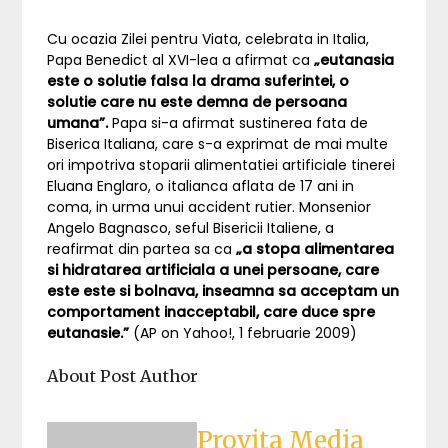
Cu ocazia Zilei pentru Viata, celebrata in Italia,
Papa Benedict al XVI-lea a afirmat ca
„eutanasia
este o solutie falsa la drama suferintei, o
solutie care nu este demna de persoana
umana”.
Papa si-a afirmat sustinerea fata de
Biserica Italiana, care s-a exprimat de mai multe
ori impotriva stoparii alimentatiei artificiale tinerei
Eluana Englaro, o italianca aflata de 17 ani in
coma, in urma unui accident rutier. Monsenior
Angelo Bagnasco, seful Bisericii Italiene, a
reafirmat din partea sa ca
„a stopa alimentarea
si hidratarea artificiala a unei persoane, care
este este si bolnava, inseamna sa acceptam un
comportament inacceptabil, care duce spre
eutanasie.”
(AP on Yahoo!, 1 februarie 2009)
About Post Author
Provita Media