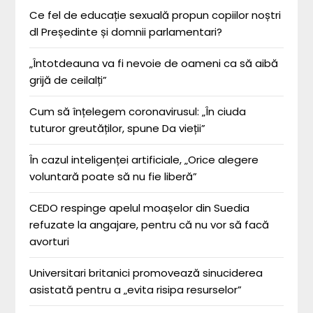
Ce fel de educație sexuală propun copiilor noștri
dl Președinte și domnii parlamentari?
„Întotdeauna va fi nevoie de oameni ca să aibă
grijă de ceilalți”
Cum să înțelegem coronavirusul: „În ciuda
tuturor greutăților, spune Da vieții”
În cazul inteligenței artificiale, „Orice alegere
voluntară poate să nu fie liberă”
CEDO respinge apelul moașelor din Suedia
refuzate la angajare, pentru că nu vor să facă
avorturi
Universitari britanici promovează sinuciderea
asistată pentru a „evita risipa resurselor”