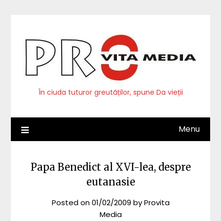
Skip
to
content
În ciuda tuturor greutăților, spune Da vieții
Menu
Papa Benedict al XVI-lea, despre
eutanasie
Posted on
01/02/2009
by
Provita
Media