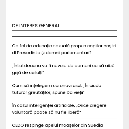
DE INTERES GENERAL
Ce fel de educație sexuală propun copiilor noștri
dl Președinte și domnii parlamentari?
„Întotdeauna va fi nevoie de oameni ca să aibă
grijă de ceilalți”
Cum să înțelegem coronavirusul: „În ciuda
tuturor greutăților, spune Da vieții”
În cazul inteligenței artificiale, „Orice alegere
voluntară poate să nu fie liberă”
CEDO respinge apelul moașelor din Suedia