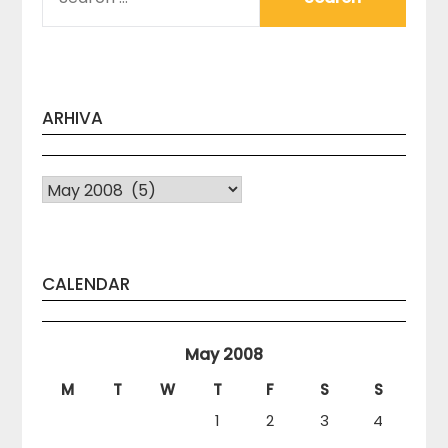
FOR:
ARHIVA
Arhiva
CALENDAR
May 2008
M
T
W
T
F
S
S
1
2
3
4