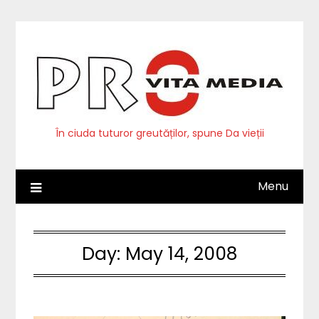
Skip
to
content
În ciuda tuturor greutăților, spune Da vieții
Menu
Day:
May 14, 2008