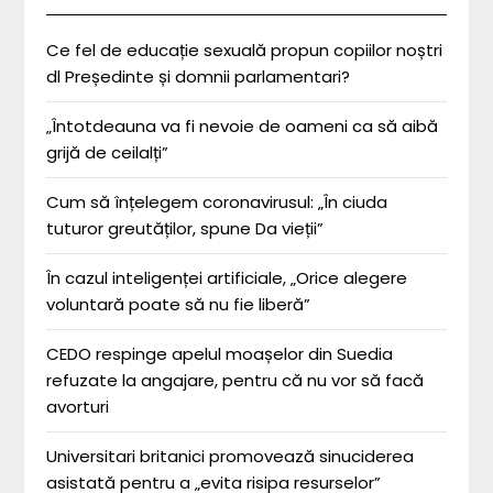
Ce fel de educație sexuală propun copiilor noștri
dl Președinte și domnii parlamentari?
„Întotdeauna va fi nevoie de oameni ca să aibă
grijă de ceilalți”
Cum să înțelegem coronavirusul: „În ciuda
tuturor greutăților, spune Da vieții”
În cazul inteligenței artificiale, „Orice alegere
voluntară poate să nu fie liberă”
CEDO respinge apelul moașelor din Suedia
refuzate la angajare, pentru că nu vor să facă
avorturi
Universitari britanici promovează sinuciderea
asistată pentru a „evita risipa resurselor”