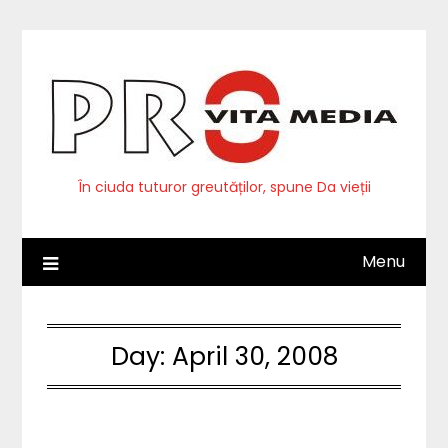
Skip
to
content
În ciuda tuturor greutăților, spune Da vieții
Menu
Day:
April 30, 2008