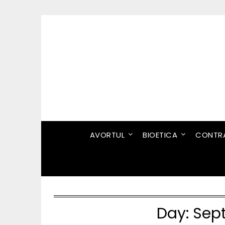
Skip
to
content
AVORTUL
BIOETICA
CONTRA
Day:
Sep