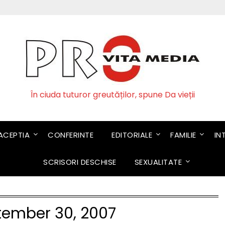
În ciuda tuturor greutăților, spune Da vieții
CEPTIA
CONFERINTE
EDITORIALE
FAMILIE
IN
SCRISORI DESCHISE
SEXUALITATE
tember 30, 2007