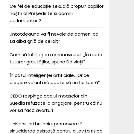
Ce fel de educație sexuală propun copiilor
noștri dl Președinte și domnii
parlamentari?
„Întotdeauna va fi nevoie de oameni ca
să aibă grijă de ceilalți”
Cum să înțelegem coronavirusul: „În ciuda
tuturor greutăților, spune Da vieții”
În cazul inteligenței artificiale, „Orice
alegere voluntară poate să nu fie liberă”
CEDO respinge apelul moașelor din
Suedia refuzate la angajare, pentru că nu
vor să facă avorturi
Universitari britanici promovează
sinuciderea asistată pentru a „evita risipa