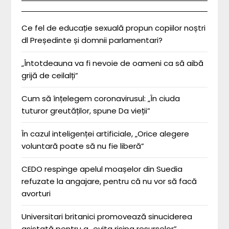
Ce fel de educație sexuală propun copiilor noștri
dl Președinte și domnii parlamentari?
„Întotdeauna va fi nevoie de oameni ca să aibă
grijă de ceilalți”
Cum să înțelegem coronavirusul: „În ciuda
tuturor greutăților, spune Da vieții”
În cazul inteligenței artificiale, „Orice alegere
voluntară poate să nu fie liberă”
CEDO respinge apelul moașelor din Suedia
refuzate la angajare, pentru că nu vor să facă
avorturi
Universitari britanici promovează sinuciderea
asistată pentru a „evita risipa resurselor”