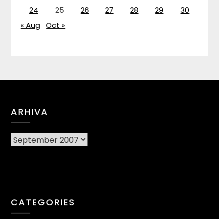
24
25
26
27
28
29
30
« Aug
Oct »
ARHIVA
Arhiva
CATEGORIES