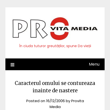
Skip
to
content
În ciuda tuturor greutăților, spune Da vieții
Menu
Caracterul omului se contureaza
inainte de nastere
Posted on
16/12/2006
by
Provita
Media