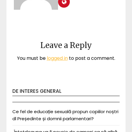
Leave a Reply
You must be
logged in
to post a comment.
DE INTERES GENERAL
Ce fel de educație sexuală propun copiilor noștri
dl Președinte și domnii parlamentari?
„Întotdeauna va fi nevoie de oameni ca să aibă