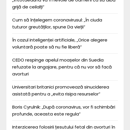
grijă de ceilalți”
Cum să înțelegem coronavirusul: „În ciuda
tuturor greutăților, spune Da vieții”
În cazul inteligenței artificiale, „Orice alegere
voluntară poate să nu fie liberă”
CEDO respinge apelul moașelor din Suedia
refuzate la angajare, pentru că nu vor să facă
avorturi
Universitari britanici promovează sinuciderea
asistată pentru a „evita risipa resurselor”
Boris Cyrulnik: „După coronavirus, vor fi schimbări
profunde, aceasta este regula”
Interzicerea folosirii țesutului fetal din avorturi în