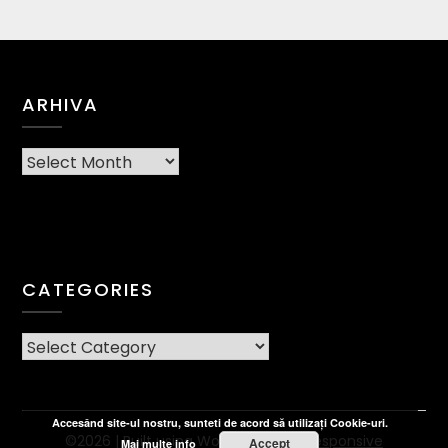
ARHIVA
Arhiva
CATEGORIES
CATEGORIES
Accesând site-ul nostru, sunteti de acord să utilizați Cookie-uri.
©2026
| Built using WordPress and
Responsive
Accept
Mai multe info