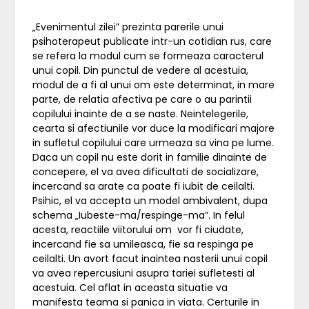
„Evenimentul zilei” prezinta parerile unui
psihoterapeut publicate intr-un cotidian rus, care
se refera la modul cum se formeaza caracterul
unui copil. Din punctul de vedere al acestuia,
modul de a fi al unui om este determinat, in mare
parte, de relatia afectiva pe care o au parintii
copilului inainte de a se naste. Neintelegerile,
cearta si afectiunile vor duce la modificari majore
in sufletul copilului care urmeaza sa vina pe lume.
Daca un copil nu este dorit in familie dinainte de
concepere, el va avea dificultati de socializare,
incercand sa arate ca poate fi iubit de ceilalti.
Psihic, el va accepta un model ambivalent, dupa
schema „Iubeste-ma/respinge-ma”. In felul
acesta, reactiile viitorului om vor fi ciudate,
incercand fie sa umileasca, fie sa respinga pe
ceilalti. Un avort facut inaintea nasterii unui copil
va avea repercusiuni asupra tariei sufletesti al
acestuia. Cel aflat in aceasta situatie va
manifesta teama si panica in viata. Certurile in