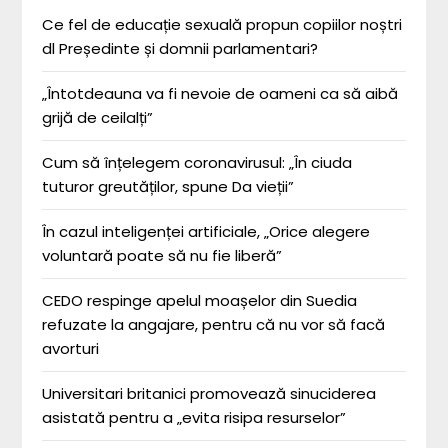
Ce fel de educație sexuală propun copiilor noștri
dl Președinte și domnii parlamentari?
„Întotdeauna va fi nevoie de oameni ca să aibă
grijă de ceilalți”
Cum să înțelegem coronavirusul: „În ciuda
tuturor greutăților, spune Da vieții”
În cazul inteligenței artificiale, „Orice alegere
voluntară poate să nu fie liberă”
CEDO respinge apelul moașelor din Suedia
refuzate la angajare, pentru că nu vor să facă
avorturi
Universitari britanici promovează sinuciderea
asistată pentru a „evita risipa resurselor”