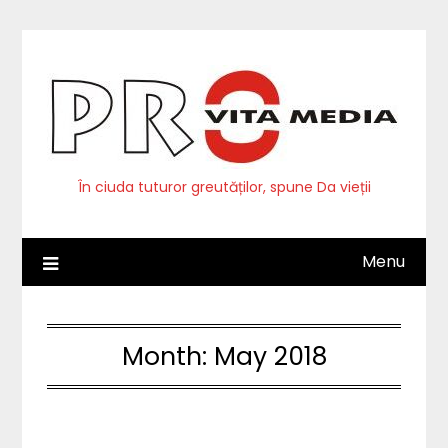
Skip
to
content
În ciuda tuturor greutăților, spune Da vieții
Menu
Month:
May 2018