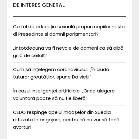
DE INTERES GENERAL
Ce fel de educație sexuală propun copiilor noștri
dl Președinte și domnii parlamentari?
„Întotdeauna va fi nevoie de oameni ca să aibă
grijă de ceilalți”
Cum să înțelegem coronavirusul: „În ciuda
tuturor greutăților, spune Da vieții”
În cazul inteligenței artificiale, „Orice alegere
voluntară poate să nu fie liberă”
CEDO respinge apelul moașelor din Suedia
refuzate la angajare, pentru că nu vor să facă
avorturi