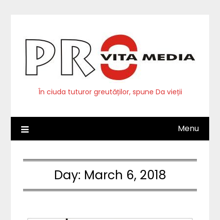
Skip
to
content
În ciuda tuturor greutăților, spune Da vieții
Menu
Day:
March 6, 2018