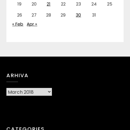
19
20
21
22
23
24
25
26
27
28
29
30
31
« Feb
Apr »
ARHIVA
Arhiva
CATEGORIES