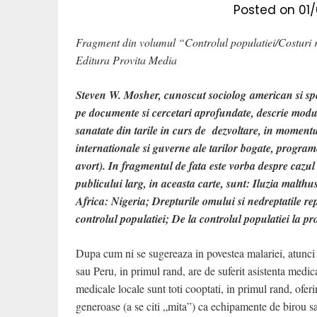
Posted on
01
Fragment din volumul “Controlul populatiei/Costuri rea
Editura Provita Media
Steven W. Mosher, cunoscut sociolog american si spec
pe documente si cercetari aprofundate, descrie modul
sanatate din tarile in curs de dezvoltare, in momentul
internationale si guverne ale tarilor bogate, programe
avort).
In fragmentul de fata este vorba despre cazul
publicului larg, in aceasta carte, sunt: Iluzia malthu
Africa: Nigeria; Drepturile omului si nedreptatile re
controlul populatiei; De la controlul populatiei la pr
Dupa cum ni se sugereaza in povestea malariei, atunci
sau Peru, in primul rand, are de suferit asistenta medic
medicale locale sunt toti cooptati, in primul rand, oferi
generoase (a se citi „mita”) ca echipamente de birou sa