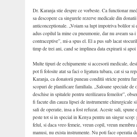
Dr. Karanja stie despre ce vorbeste. Ca functionar medic
sa descopere ca singurele rezerve medicale din donatii
anticonceptionale.
„Voiam sa lupt impotriva bolilor si
adus copilul la mine cu pneumonie, dar nu aveam sa-i 
contraceptive”, mi-a spus el. El a pus sub lacat stocuril
timp de trei ani, cand se implinea data expirarii si apoi
Multe tipuri de echipamente si accesorii medicale, desi
pot fi folosite atat sa faci o ligatura tubara, cat si sa 
Karanja, ca donatorii puneau conditii stricte pentru fur
scopuri de planificare familiala. „Saloane speciale de 
deschise in spitalele pentru sterilizarea femeilor”, obse
fi facute din cauza lipsei de instrumente chirurgicale s
sali de operatie, insa a fost refuzat. Aceste sali, spune 
peste tot si in special in Kenya pentru un singur scop:
felul, si daca vreo femeie, vreun copil, vreun membru a
manusi, nu exista instrumente. Nu poti face operatia de