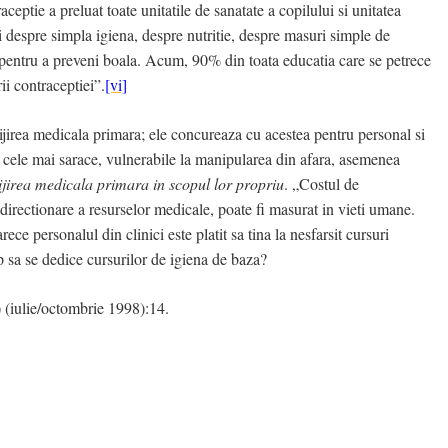
eptie a preluat toate unitatile de sanatate a copilului si unitatea
despre simpla igiena, despre nutritie, despre masuri simple de
 pentru a preveni boala.
Acum, 90% din toata educatia care se petrece
ii contraceptiei”.
[vi]
ijirea medicala primara; ele concureaza cu acestea pentru personal si
ile cele mai sarace, vulnerabile la manipularea din afara, asemenea
rijirea medicala primara in scopul lor propriu
. „Costul de
irectionare a resurselor medicale, poate fi masurat in vieti umane.
ce personalul din clinici este platit sa tina la nesfarsit cursuri
p sa se dedice cursurilor de igiena de baza?
 (iulie/octombrie 1998):14.