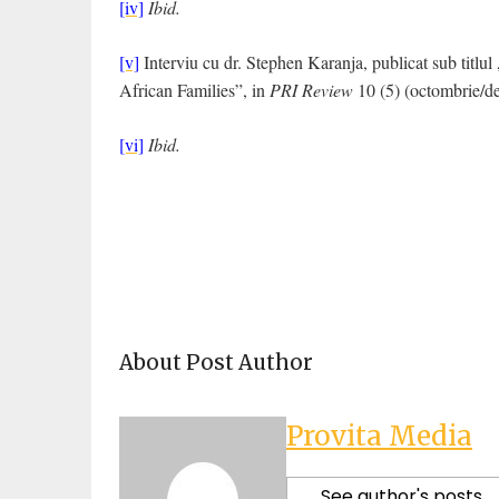
[iv]
Ibid.
[v]
Interviu cu dr. Stephen Karanja, publicat sub tit
African Families”, in
PRI Review
10 (5) (octombrie/d
[vi]
Ibid.
About Post Author
Provita Media
See author's posts