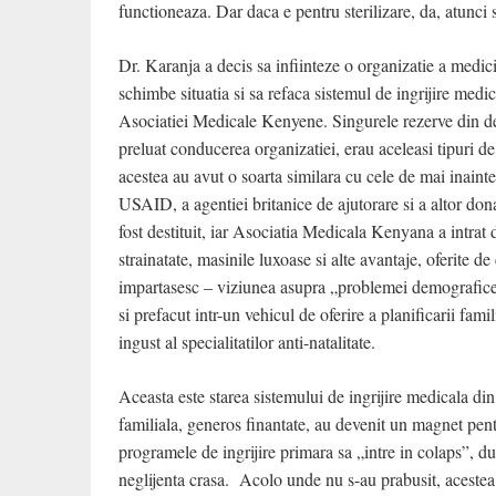
functioneaza. Dar daca e pentru sterilizare, da, atunci 
Dr. Karanja a decis sa infiinteze o organizatie a medici
schimbe situatia si sa refaca sistemul de ingrijire medic
Asociatiei Medicale Kenyene. Singurele rezerve din d
preluat conducerea organizatiei, erau aceleasi tipuri de
acestea au avut o soarta similara cu cele de mai inainte
USAID, a agentiei britanice de ajutorare si a altor dona
fost destituit, iar Asociatia Medicala Kenyana a intrat
strainatate, masinile luxoase si alte avantaje, oferite de
impartasesc – viziunea asupra „problemei demografice a 
si prefacut intr-un vehicul de oferire a planificarii fami
ingust al specialitatilor anti-natalitate.
Aceasta este starea sistemului de ingrijire medicala di
familiala, generos finantate, au devenit un magnet pentru
programele de ingrijire primara sa „intre in colaps”, du
neglijenta crasa. Acolo unde nu s-au prabusit, acestea 