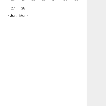
27
28
« Jan
Mar »