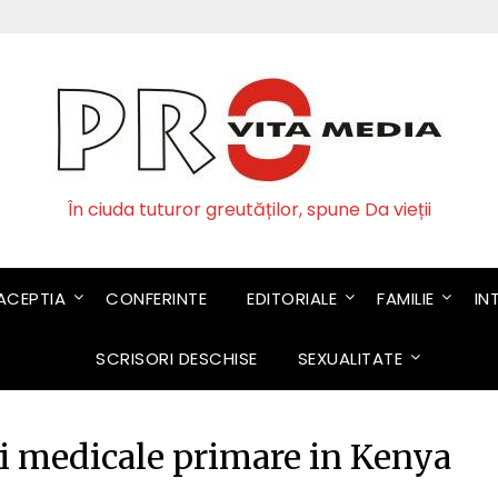
În ciuda tuturor greutăților, spune Da vieții
CEPTIA
CONFERINTE
EDITORIALE
FAMILIE
IN
SCRISORI DESCHISE
SEXUALITATE
i medicale primare in Kenya