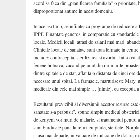
acord sa faca din „planificarea familiala” o prioritate,
disproportionat anume in acest domeniu.
In acelasi timp, se infiinteaza programe de reducere 
IPPF. Finantate generos, in comparatie cu standardele
locale. Medicii locali, atrasi de salarii mai mari, aban
Clinicile locale de sanatate sunt transformate in centre
include: contraceptia, sterilizarea si avortul.
Intr-o cal
femeie bolnava, zacand pe unul din drumurile proaste 
dintre spitalele de stat, aflat la o distanta de cinci o
necesare unui spital. La farmacie, marturiseste Mary, nu
medicale din cele mai simple … [nimic], cu exceptia 
Rezultatul previzibil al diversiunii acestor resurse est
sanatate s-a prabusit”, spune simplu medicul obstetri
de kenyeni vor muri de malarie, si tratamentul pentru ac
sunt burdusite pana la refuz cu pilule, sterilete, Norpl
si asa mai departe, in valoare de milioane de dolari, ma