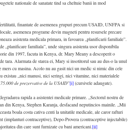
 bugetele nationale de sanatate tind sa cheltuie banii in mod
a fertilitatii, finantate de asemenea grupuri precum USAID, UNFPA si
 locale, asemenea programe devin magneti pentru resursele precare
doneaza asistenta medicala primara, in favoarea „planificarii familiale”.
 de „planificare familiala”, unde singura asistenta usor disponibila
atorie din 1997, facuta in Kenya, dr. Mary Meany a descoperit o
de tara.
Alarmata de starea ei, Mary si insotitorul sau au dus-o la unul
re de mers cu masina. Acolo nu au gasit nici un medic si nimic din cele
 existau „nici manusi, nici seringi, nici vitamine, nici materialele
a
75.000 de prezervative de la USAID
”
[i]
(cursivele adaugate).
e degradarea rapida a asistentei medicale primare.
„Sectorul nostru de
cian din Kenya, Stephen Karanja, desfacand neputincios mainile.
„Mii
easta boala costa cativa centi la unitatile medicale, ale caror rafturi
ant (implanturi contraceptive), Depo-Provera (contraceptive injectabile)
joritatea din care sunt furnizate cu bani americani.
[ii]