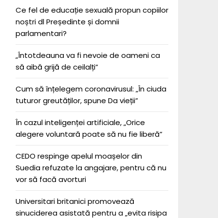
Ce fel de educație sexuală propun copiilor
noștri dl Președinte și domnii
parlamentari?
„Întotdeauna va fi nevoie de oameni ca
să aibă grijă de ceilalți”
Cum să înțelegem coronavirusul: „În ciuda
tuturor greutăților, spune Da vieții”
În cazul inteligenței artificiale, „Orice
alegere voluntară poate să nu fie liberă”
CEDO respinge apelul moașelor din
Suedia refuzate la angajare, pentru că nu
vor să facă avorturi
Universitari britanici promovează
sinuciderea asistată pentru a „evita risipa