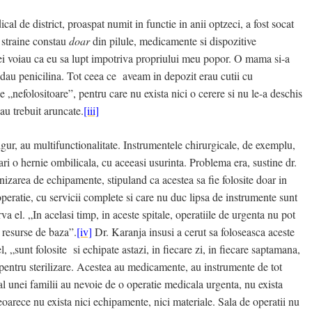
al de district, proaspat numit in functie in anii optzeci, a fost socat
 straine constau
doar
din pilule, medicamente si dispozitive
 ei voiau ca eu sa lupt impotriva propriului meu popor. O mama si-a
dau penicilina. Tot ceea ce aveam in depozit erau cutii cu
e „nefolositoare”, pentru care nu exista nici o cerere si nu le-a deschis
 au trebuit aruncate.
[iii]
gur, au multifunctionalitate. Instrumentele chirurgicale, de exemplu,
repari o hernie ombilicala, cu aceeasi usurinta. Problema era, sustine dr.
nizarea de echipamente, stipuland ca acestea sa fie folosite doar in
operatie, cu servicii complete si care nu duc lipsa de instrumente sunt
rva el. „In acelasi timp, in aceste spitale, operatiile de urgenta nu pot
i resurse de baza”.
[iv]
Dr. Karanja insusi a cerut sa foloseasca aceste
el, „sunt folosite si echipate astazi, in fiecare zi, in fiecare saptamana,
 pentru sterilizare. Acestea au medicamente, au instrumente de tot
l unei familii au nevoie de o operatie medicala urgenta, nu exista
oarece nu exista nici echipamente, nici materiale. Sala de operatii nu