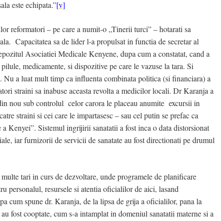
sala este echipata.”
[v]
lor reformatori – pe care a numit-o „Tinerii turci” – hotarati sa
ala. Capacitatea sa de lider l-a propulsat in functia de secretar al
epozitul Asociatiei Medicale Kenyene, dupa cum a constatat, cand a
 pilule, medicamente, si dispozitive pe care le vazuse la tara.
Si
. Nu a luat mult timp ca influenta combinata politica (si financiara) a
tori straini sa inabuse aceasta revolta a medicilor locali. Dr Karanja a
 din nou sub controlul celor carora le placeau anumite excursii in
 catre straini si cei care le impartasesc – sau cel putin se prefac ca
Kenyei”. Sistemul ingrijirii sanatatii a fost inca o data distorsionat
liale, iar furnizorii de servicii de sanatate au fost directionati pe drumul
n multe tari in curs de dezvoltare, unde programele de planificare
 personalul, resursele si atentia oficialilor de aici, lasand
pa cum spune dr. Karanja, de la lipsa de grija a oficialilor, pana la
au fost cooptate, cum s-a intamplat in domeniul sanatatii materne si a