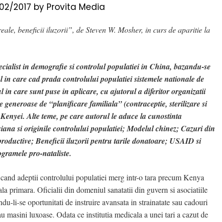
/02/2017
by
Provita Media
le, beneficii iluzorii”, de Steven W. Mosher, in curs de aparitie la
ialist in demografie si controlul populatiei in China, bazandu-se
 in care cad prada controlului populatiei sistemele nationale de
 in care sunt puse in aplicare, cu ajutorul a diferitor organizatii
 generoase de “planificare familiala” (contraceptie, sterilizare si
 Kenyei. Alte teme, pe care autorul le aduce la cunostinta
siana si originile controlului populatiei; Modelul chinez; Cazuri din
productive; Beneficii iluzorii pentru tarile donatoare; USAID si
ogramele pro-nataliste.
 cand adeptii controlului populatiei merg intr-o tara precum Kenya
ala primara. Oficialii din domeniul sanatatii din guvern si asociatiile
ndu-li-se oportunitati de instruire avansata in strainatate sau cadouri
u masini luxoase. Odata ce institutia medicala a unei tari a cazut de