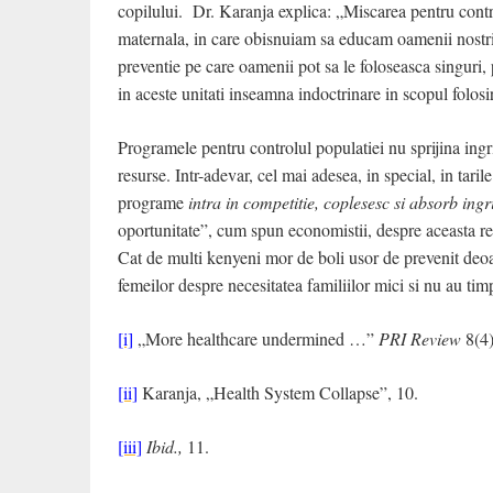
copilului. Dr. Karanja explica: „Miscarea pentru contrac
maternala, in care obisnuiam sa educam oamenii nostri 
preventie pe care oamenii pot sa le foloseasca singuri,
in aceste unitati inseamna indoctrinare in scopul folosir
Programele pentru controlul populatiei nu sprijina ingr
resurse. Intr-adevar, cel mai adesea, in special, in tar
programe
intra in competitie, coplesesc si absorb ing
oportunitate”, cum spun economistii, despre aceasta red
Cat de multi kenyeni mor de boli usor de prevenit deoare
femeilor despre necesitatea familiilor mici si nu au tim
[i]
„More healthcare undermined …”
PRI Review
8(4)
[ii]
Karanja, „Health System Collapse”, 10.
[iii]
Ibid.,
11.