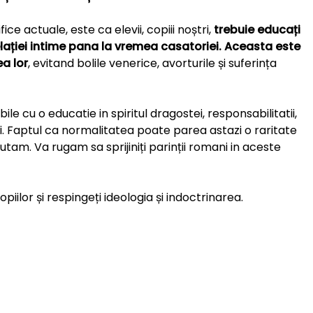
ice actuale, este ca elevii, copiii noștri,
trebuie educați
ației intime pana la vremea casatoriei. Aceasta este
a lor
, evitand bolile venerice, avorturile și suferința
ile cu o educatie in spiritul dragostei, responsabilitatii,
alti. Faptul ca normalitatea poate parea astazi o raritate
tam. Va rugam sa sprijiniți parinții romani in aceste
opiilor și respingeți ideologia și indoctrinarea.