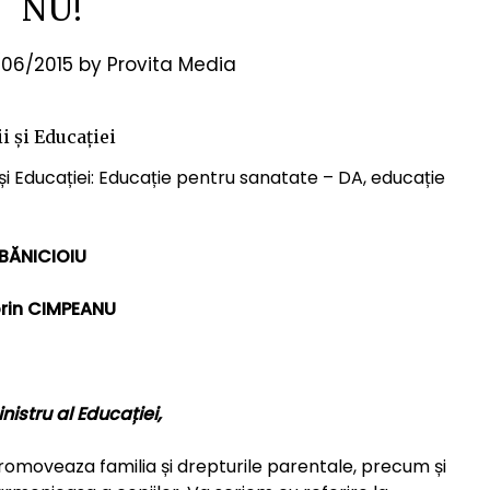
NU!
06/2015
by
Provita Media
i și Educației
 și Educației: Educație pentru sanatate – DA, educație
e BĂNICIOIU
Sorin CIMPEANU
istru al Educației,
romoveaza familia și drepturile parentale, precum și