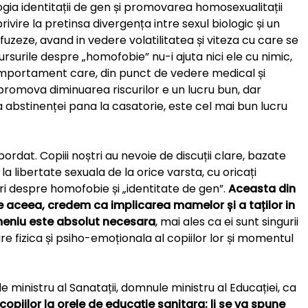
logia identitații de gen și promovarea homosexualitații
 privire la pretinsa divergența intre sexul biologic și un
fuzeze, avand in vedere volatilitatea și viteza cu care se
cursurile despre „homofobie” nu-i ajuta nici ele cu nimic,
mportament care, din punct de vedere medical și
A promova diminuarea riscurilor e un lucru bun, dar
 abstinenței pana la casatorie, este cel mai bun lucru
rdat. Copiii noștri au nevoie de discuții clare, bazate
i la libertate sexuala de la orice varsta, cu oricați
eri despre homofobie și „identitate de gen”.
Aceasta din
e aceea,
credem ca implicarea mamelor și a taților in
meniu este absolut necesara
, mai ales ca ei sunt singurii
e fizica și psiho-emoționala al copiilor lor și momentul
ministru al Sanatații, domnule ministru al Educației, ca
copiilor la orele de educație sanitara: li se va spune