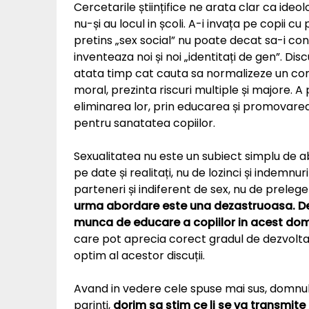
Cercetarile științifice ne arata clar ca ideo
nu-și au locul in școli. A-i invața pe copii cu
pretins „sex social” nu poate decat sa-i con
inventeaza noi și noi „identitați de gen”. Dis
atata timp cat cauta sa normalizeze un co
moral, prezinta riscuri multiple și majore. 
eliminarea lor, prin educarea și promovarea
pentru sanatatea copiilor.
Sexualitatea nu este un subiect simplu de abo
pe date și realitați, nu de lozinci și indemnur
parteneri și indiferent de sex, nu de preleg
urma abordare este una dezastruoasa. D
munca de educare a copiilor in acest do
care pot aprecia corect gradul de dezvoltar
optim al acestor discuții.
Avand in vedere cele spuse mai sus, domnule 
parinți,
dorim sa știm ce li se va transmite 