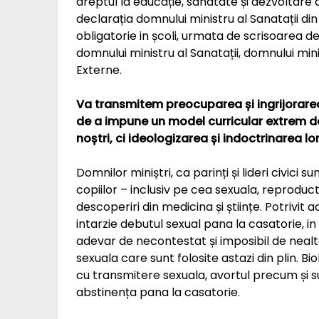
dreptul la educație, sanatate și dezvoltare 
declarația domnului ministru al Sanatații din
obligatorie in școli, urmata de scrisoarea d
domnului ministru al Sanatații, domnului mini
Externe.
Va transmitem preocuparea și ingrijorarea 
de a impune un model curricular extrem de 
noștri, ci ideologizarea și indoctrinarea lor
Domnilor miniștri, ca parinți și lideri civi
copiilor – inclusiv pe cea sexuala, reproduc
descoperiri din medicina și științe. Potrivit ac
intarzie debutul sexual pana la casatorie, i
adevar de necontestat și imposibil de nealte
sexuala care sunt folosite astazi din plin. Bi
cu transmitere sexuala, avortul precum și 
abstinența pana la casatorie.