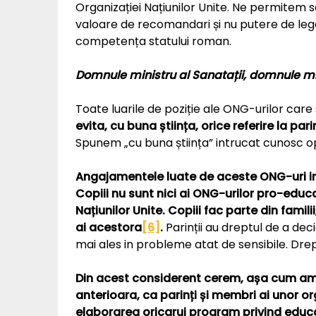
Organizației Națiunilor Unite. Ne permite
valoare de recomandari și nu putere de lege, p
competența statului roman.
Domnule ministru al Sanatații, domnule min
Toate luarile de poziție ale ONG-urilor care 
evita, cu buna știința, orice referire la parin
Spunem „cu buna știința” intrucat cunosc opozi
Angajamentele luate de aceste ONG-uri in r
Copiii nu sunt nici ai ONG-urilor pro-educați
Națiunilor Unite. Copiii fac parte din famili
ai acestora
[6]
.
Parinții au dreptul de a de
mai ales in probleme atat de sensibile. Dreptur
Din acest considerent cerem, așa cum am
anterioara, ca parinți și membri ai unor org
elaborarea oricarui program privind educaț