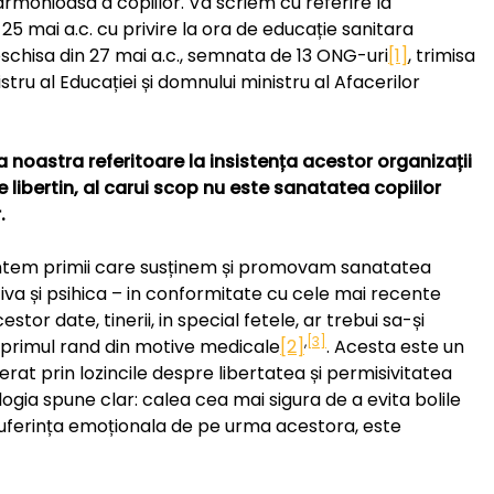
armonioasa a copiilor. Va scriem cu referire la
 25 mai a.c. cu privire la ora de educație sanitara
eschisa din 27 mai a.c., semnata de 13 ONG-uri
[1]
, trimisa
stru al Educației și domnului ministru al Afacerilor
noastra referitoare la insistența acestor organizații
libertin, al carui scop nu este sanatatea copiilor
.
ci suntem primii care susținem și promovam sanatatea
tiva și psihica – in conformitate cu cele mai recente
estor date, tinerii, in special fetele, ar trebui sa-și
,
[3]
n primul rand din motive medicale
[2]
. Acesta este un
rat prin lozincile despre libertatea și permisivitatea
ologia spune clar: calea cea mai sigura de a evita bolile
suferința emoționala de pe urma acestora, este