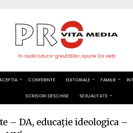
În ciuda tuturor greutăților, spune Da vieții
CEPTIA
CONFERINTE
EDITORIALE
FAMILIE
IN
SCRISORI DESCHISE
SEXUALITATE
te – DA, educație ideologica –