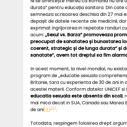
Ni se amintește mereu ca Romania nu are un
durata” pentru educația sanitara. Din cate
semneaza scrisoarea deschisa din 27 mai 
depașit de datele recente ale medicinii, dar 
exprimat ingrijorarea in repetate randuri cu
acum:
„Sexul vs. Barza” promoveaza prom
preocupat de sanatatea și bunastarea lo
coerent, strategic și de lunga durata” și
sanatate”, avem tot dreptul sa fim alarma
In acest moment, la nivel mondial, nu exista
program de „educatie sexuala comprehensiva
Britanie, tara cu experienta de 30 de ani in 
acestei materii. Conform datelor UNICEF si 
educatia sexuala este absenta din scoli
, 
mai mica decat in SUA, Canada sau Marea B
,
[5]
de ani
[4]
.
Totodata, respingem folosirea drept argum