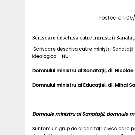
Posted on
09/
Scrisoare deschisa catre miniștrii Sanatați
Scrisoare deschisa catre miniștrii Sanatații
ideologica – NU!
Domnului ministru al Sanatații, dl. Nicola
Domnului ministru al Educației, dl. Mihai 
Domnule ministru al Sanatații, domnule min
Suntem un grup de organizații civice care p