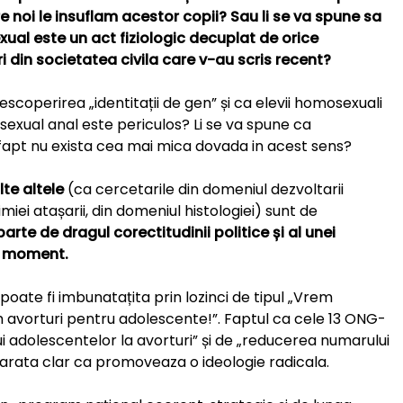
e noi le insuflam acestor copii? Sau li se va spune sa
xual este un act fiziologic decuplat de orice
i din societatea civila care v-au scris recent?
escoperirea „identitații de gen” și ca elevii homosexuali
l sexual anal este periculos? Li se va spune ca
fapt nu exista cea mai mica dovada in acest sens?
te altele
(ca cercetarile din domeniul dezvoltarii
miei atașarii, din domeniul histologiei) sunt de
parte de dragul corectitudinii politice și al unei
st moment.
poate fi imbunatațita prin lozinci de tipul „Vrem
m avorturi pentru adolescente!”. Faptul ca cele 13 ONG-
i adolescentelor la avorturi” și de „reducerea numarului
 arata clar ca promoveaza o ideologie radicala.