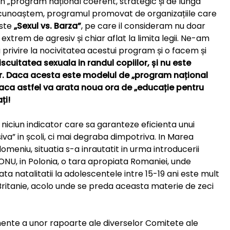
 „program național coerent, strategic și de lunga
 cunoaștem, programul promovat de organizațiile care
este
„Sexul vs. Barza”
, pe care il consideram nu doar
extrem de agresiv și chiar aflat la limita legii. Ne-am
 privire la nocivitatea acestui program și o facem și
iscuitatea
sexuala in randul copiilor, și nu este
r
.
Daca acesta este modelul de
„program național
 daca
astfel va arata noua ora de „educație pentru
ți!
 niciun indicator care sa garanteze eficienta unui
” in școli, ci mai degraba dimpotriva. In Marea
domeniu, situatia s-a inrautatit in urma introducerii
ONU, in Polonia, o tara apropiata Romaniei, unde
rata natalitatii la adolescentele intre 15-19 ani este mult
ritanie, acolo unde se preda aceasta materie de zeci
ente a unor rapoarte ale diverselor Comitete ale