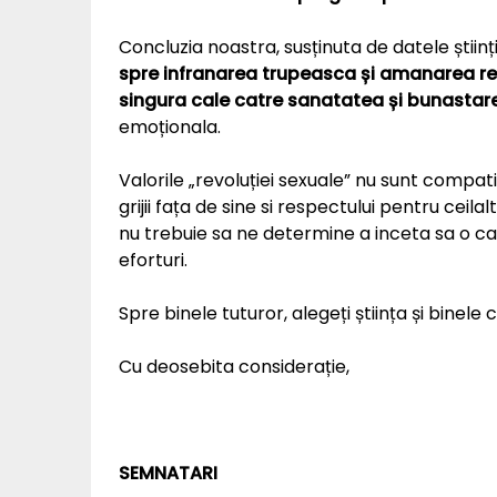
Concluzia noastra, susținuta de datele științif
spre infranarea trupeasca și amanarea rel
singura cale catre sanatatea și bunastare
emoționala.
Valorile „revoluției sexuale” nu sunt compatib
grijii fața de sine si respectului pentru ceil
nu trebuie sa ne determine a inceta sa o cau
eforturi.
Spre binele tuturor, alegeți știința și binele c
Cu deosebita considerație,
SEMNATARI