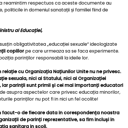
m sa reamintim respectuos ca aceste documente au
oliticile in domeniul sanatații și familiei fiind de
istru al Educației,
susțin obligativitatea „educației sexuale” ideologizate
ții copiilor
pe care urmeaza sa se faca experimente.
ția parinților responsabili la ideile lor.
elație cu Organizația Națiunilor Unite nu ne privesc.
e sexuala, nici ai Statului, nici ai Organizației
i, iar parinții sunt primii și cei mai importanți educatori
cide asupra aspectelor care privesc educația minorilor,
ile parinților nu pot fi in nici un fel ocolite!
 facut-o de fiecare data in corespondența noastra
anizații de parinți reprezentative, sa fim incluși in
ia sanitara in școli.