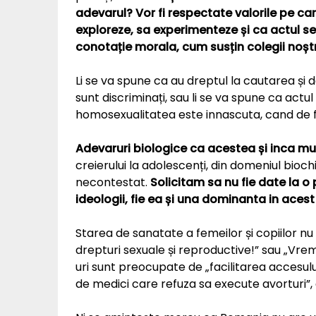
adevarul? Vor fi respectate valorile pe car
exploreze, sa experimenteze și ca actul se
conotație morala, cum susțin colegii noștr
Li se va spune ca au dreptul la cautarea și d
sunt discriminați, sau li se va spune ca actu
homosexualitatea este innascuta, cand de 
Adevaruri biologice ca acestea și inca mul
creierului la adolescenți, din domeniul biochi
necontestat.
Solicitam sa nu fie date la o 
ideologii, fie ea și una dominanta in ace
Starea de sanatate a femeilor și copiilor nu 
drepturi sexuale și reproductive!” sau „Vre
uri sunt preocupate de „facilitarea accesulu
de medici care refuza sa execute avorturi”,