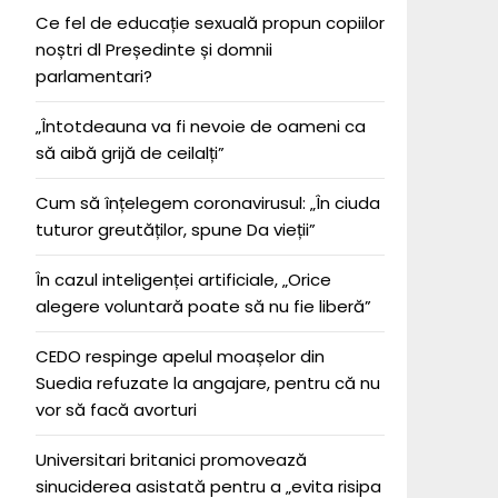
Ce fel de educație sexuală propun copiilor
noștri dl Președinte și domnii
parlamentari?
„Întotdeauna va fi nevoie de oameni ca
să aibă grijă de ceilalți”
Cum să înțelegem coronavirusul: „În ciuda
tuturor greutăților, spune Da vieții”
În cazul inteligenței artificiale, „Orice
alegere voluntară poate să nu fie liberă”
CEDO respinge apelul moașelor din
Suedia refuzate la angajare, pentru că nu
vor să facă avorturi
Universitari britanici promovează
sinuciderea asistată pentru a „evita risipa