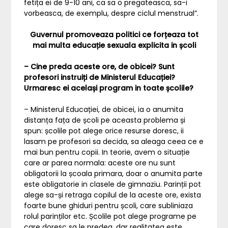
fetița ei de 9-10 ani, ca sa o pregateasca, sa-i
vorbeasca, de exemplu, despre ciclul menstrual”.
Guvernul promoveaza politici ce forțeaza tot
mai multa educație sexuala explicita in școli
– Cine preda aceste ore, de obicei? Sunt
profesori instruiți de Ministerul Educației?
Urmaresc ei același program in toate școlile?
– Ministerul Educației, de obicei, ia o anumita
distanța fața de școli pe aceasta problema și
spun: școlile pot alege orice resurse doresc, ii
lasam pe profesori sa decida, sa aleaga ceea ce e
mai bun pentru copii. In teorie, avem o situație
care ar parea normala: aceste ore nu sunt
obligatorii la școala primara, doar o anumita parte
este obligatorie in clasele de gimnaziu. Parinții pot
alege sa-și retraga copilul de la aceste ore, exista
foarte bune ghiduri pentru școli, care subliniaza
rolul parinților etc. Școlile pot alege programe pe
care doresc sa le predea, dar realitatea este