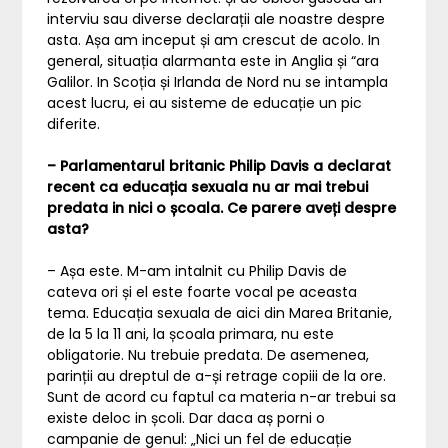
interviu sau diverse declarații ale noastre despre
asta. Așa am inceput și am crescut de acolo. In
general, situația alarmanta este in Anglia și “ara
Galilor. In Scoția și Irlanda de Nord nu se intampla
acest lucru, ei au sisteme de educație un pic
diferite.
– Parlamentarul britanic Philip Davis a declarat
recent ca educația sexuala nu ar mai trebui
predata in nici o școala. Ce parere aveți despre
asta?
– Așa este. M-am intalnit cu Philip Davis de
cateva ori și el este foarte vocal pe aceasta
tema. Educația sexuala de aici din Marea Britanie,
de la 5 la 11 ani, la școala primara, nu este
obligatorie. Nu trebuie predata. De asemenea,
parinții au dreptul de a-și retrage copiii de la ore.
Sunt de acord cu faptul ca materia n-ar trebui sa
existe deloc in școli. Dar daca aș porni o
campanie de genul: „Nici un fel de educație