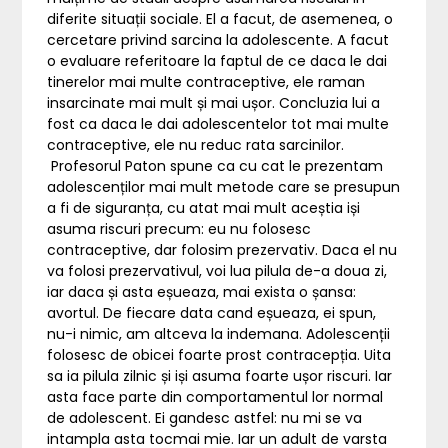
diferite situații sociale. El a facut, de asemenea, o
cercetare privind sarcina la adolescente. A facut
o evaluare referitoare la faptul de ce daca le dai
tinerelor mai multe contraceptive, ele raman
insarcinate mai mult și mai ușor. Concluzia lui a
fost ca daca le dai adolescentelor tot mai multe
contraceptive, ele nu reduc rata sarcinilor.
Profesorul Paton spune ca cu cat le prezentam
adolescenților mai mult metode care se presupun
a fi de siguranța, cu atat mai mult aceștia iși
asuma riscuri precum: eu nu folosesc
contraceptive, dar folosim prezervativ. Daca el nu
va folosi prezervativul, voi lua pilula de-a doua zi,
iar daca și asta eșueaza, mai exista o șansa:
avortul. De fiecare data cand eșueaza, ei spun,
nu-i nimic, am altceva la indemana. Adolescenții
folosesc de obicei foarte prost contracepția. Uita
sa ia pilula zilnic și iși asuma foarte ușor riscuri. Iar
asta face parte din comportamentul lor normal
de adolescent. Ei gandesc astfel: nu mi se va
intampla asta tocmai mie. Iar un adult de varsta