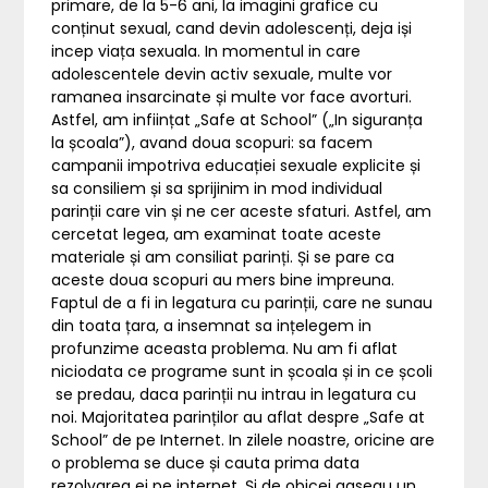
primare, de la 5-6 ani, la imagini grafice cu
conținut sexual, cand devin adolescenți, deja iși
incep viața sexuala. In momentul in care
adolescentele devin activ sexuale, multe vor
ramanea insarcinate și multe vor face avorturi.
Astfel, am inființat „Safe at School” („In siguranța
la școala”), avand doua scopuri: sa facem
campanii impotriva educației sexuale explicite și
sa consiliem și sa sprijinim in mod individual
parinții care vin și ne cer aceste sfaturi. Astfel, am
cercetat legea, am examinat toate aceste
materiale și am consiliat parinți. Și se pare ca
aceste doua scopuri au mers bine impreuna.
Faptul de a fi in legatura cu parinții, care ne sunau
din toata țara, a insemnat sa ințelegem in
profunzime aceasta problema. Nu am fi aflat
niciodata ce programe sunt in școala și in ce școli
se predau, daca parinții nu intrau in legatura cu
noi. Majoritatea parinților au aflat despre „Safe at
School” de pe Internet. In zilele noastre, oricine are
o problema se duce și cauta prima data
rezolvarea ei pe internet. Și de obicei gaseau un