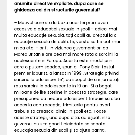
anumite directive explicite, dupa care se
ghideaza cei din structurile guvernului?
– Motivul care sta la baza acestei promovari
excesive a educației sexuale in școli – adica, mai
multa educație sexuala, toți copiii au dreptul la o
educație sexuala de calitate, varsta sa fie cat mai
mica etc. – ar fi, in viziunea guvernanților, ca
Marea Britanie are cea mai mare rata a sarcinii la
adolescente in Europa. Acesta este modul prin
care o putem scadea, spun ei. Tony Blair, fostul
premier laburist, a lansat in 1999 „Strategia privind
sarcina la adolescente”, cu scopul de a injumatați
rata sarcinii la adolescente in 10 ani. Și a bagat
milioane de lire sterline in aceasta strategie, care
presupunea ca fiecare adolescent trebuie sa aiba
acces la contracepție, trimiterile pentru avort
trebuie sa creasca, clinici in școli etc. Toate
aceste strategii, una dupa alta, au eșuat, insa
guvernul nu s-a gandit niciodata sa scoata
educația sexuala din școli și sa ajute parinții,