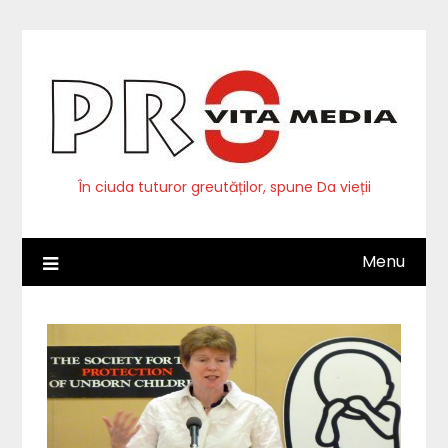
Skip
to
content
În ciuda tuturor greutăților, spune Da vieții
Menu