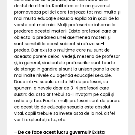
destul de diferita. Realitatea este ca guvernul
promoveaza politici care forțeaza tot mai multa și
mai multa educație sexuala explicita in școli de la
varste cat mai mici. Mulți profesori se inhama la
predarea acestei materii. Exista profesori care ar
obiecta la predarea unei asemenea materii și
sunt sensibili la acest subiect și refuza sa-l
predea. Dar exista o mulțime care nu sunt de
aceasta parere deloc. Vedeți, meseria de profesor
și, in general, sindicatele profesorilor sunt foarte
de stanga in gandire și sunt la unison pana la cele
mai inalte nivele cu agenda educației sexuale.
Daca intr-o școala exista 150 de profesori, sa
spunem, e nevoie doar de 3-4 profesori care
susțin: da, asta ar trebui sa-i invațam pe copii și
aștia o și fac. Foarte mulți profesori sunt de parere
ca acest tip de educație sexuala este absolut
vital, copiii trebuie sa invețe asta de la noi, altfel
vor fi exploatați etc., etc.
–
De ce face acest lucru guvernul? Exista