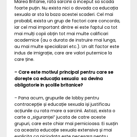
Marea Britanie, rata sarcinii a inceput sa scada
foarte puțin. Nu exista nici o dovada ca educația
sexuala ar sta la baza acestei scaderi. Cel mai
probabil, exista un grup de factori care concorda,
iar cel mai important dintre ei este faptul ca tot
mai mulți copii obțin tot mai multe calificari
academice (au o durata de instruire mai lunga,
au mai multe specializari etc.). Un alt factor este
indus de imigrație, care are valori puternice la
care ține.
– Care este motivul principal pentru care se
dorește ca educația sexuala sa devina
obligatorie in școlile britanice?
– Pana acum, grupurile de lobby pentru
contracepție și educație sexuala iși justificau
acțiunile cu rata mare a sarcinii. Astazi, exista o
carte a „siguranței” jucata de catre aceste
grupuri, care este chiar mai pernicioasa. Ei susțin
ca aceasta educație sexuala extensiva și mai
explicita ca niciodata este necesara pentru