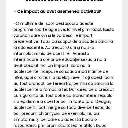
–
Ce impact au avut asemenea activitați?
-O mulțime de școli desfașoara aceste
programe foarte agresive, la nivel gimnazial. Exista
vorbitori care vin și le vorbesc, le impart
prezervative. Totul cu scopul de a scadea sarcina
la adolescente. Au trecut 10 ani și nu s-a
intamplat nimic de acest fel. Aceasta
intensificare a orelor de educație sexuala nu a
avut absolut nici un impact. Sarcina la
adolescente incepuse sa scada inca inainte de
1999, apoi a ramas la același nivel. Toți acești bani
au fost aruncați pe fereastra, pentru ca sarcina la
adolescente a ramas la fel. Dar ceea ce a crescut
cu siguranța au fost bolile cu transmitere sexuala.
E o epidemie a acestor boli in toata țara. Desigur,
adolescenții pot merge sa faca diverse teste, dar
boli precum chlamydia, de exemplu, nu au
simptome. Și cei care au aceasta boala o
raspandesc prin promiscuitatea relațiilor. Dupa