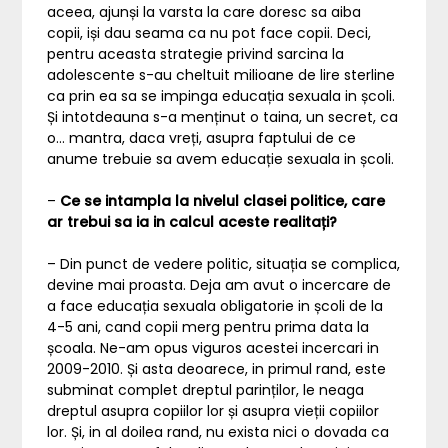
aceea, ajunși la varsta la care doresc sa aiba
copii, iși dau seama ca nu pot face copii. Deci,
pentru aceasta strategie privind sarcina la
adolescente s-au cheltuit milioane de lire sterline
ca prin ea sa se impinga educația sexuala in școli.
Și intotdeauna s-a menținut o taina, un secret, ca
o… mantra, daca vreți, asupra faptului de ce
anume trebuie sa avem educație sexuala in școli.
–
Ce se intampla la nivelul clasei politice, care
ar trebui sa ia in calcul aceste realitați?
– Din punct de vedere politic, situația se complica,
devine mai proasta. Deja am avut o incercare de
a face educația sexuala obligatorie in școli de la
4-5 ani, cand copii merg pentru prima data la
școala. Ne-am opus viguros acestei incercari in
2009-2010. Și asta deoarece, in primul rand, este
subminat complet dreptul parinților, le neaga
dreptul asupra copiilor lor și asupra vieții copiilor
lor. Și, in al doilea rand, nu exista nici o dovada ca