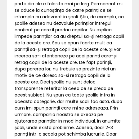
parte din ele e folosita mai pe larg. Permanent mi
se aduce la cunoștința de catre parinți ce se
intampla cu adevarat in școli. Știu, de exemplu, ca
școlile adesea nu dezvaluie parinților intregul
conținut pe care il predau copiilor. Nu explica
limpede parinților ca au dreptul sa-și retraga copiii
de la aceste ore. Sau se opun foarte mult ca
parinții sa-și retraga copiii de la aceste ore. Și vor
incerca sa-i atenționeze pe acei parinți care-și
retrag copiii de la aceste ore. De fapt parinții,
dupa parerea lor, nu trebuie sa prezinte nici un
motiv de ce doresc sa-și retraga copiii de la
aceste ore. Deci școlile nu sunt deloc
transparente referitor la ceea ce se preda pe
acest subiect. Nu spun ca toate școlile intra in
aceasta categorie, dar multe școli fac asta, dupa
cum imi spun parinții care mi se adreseaza. Prin
urmare, campania noastra se axeaza pe
ajutorarea parinților in mod individual, in anumite
școli, unde exista probleme. Adesea, doar 2-3
parinți intr-o școala pot schimba lucrurile. Doar