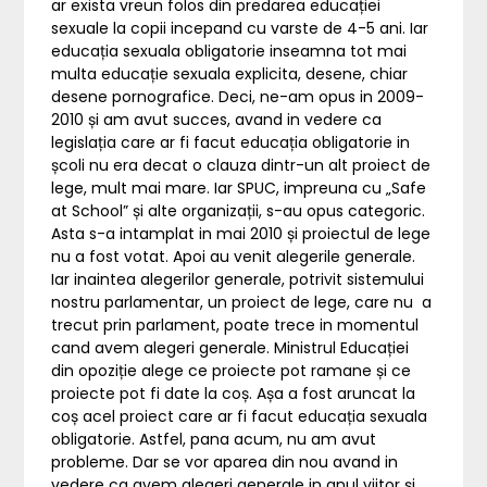
ar exista vreun folos din predarea educației
sexuale la copii incepand cu varste de 4-5 ani. Iar
educația sexuala obligatorie inseamna tot mai
multa educație sexuala explicita, desene, chiar
desene pornografice. Deci, ne-am opus in 2009-
2010 și am avut succes, avand in vedere ca
legislația care ar fi facut educația obligatorie in
școli nu era decat o clauza dintr-un alt proiect de
lege, mult mai mare. Iar SPUC, impreuna cu „Safe
at School” și alte organizații, s-au opus categoric.
Asta s-a intamplat in mai 2010 și proiectul de lege
nu a fost votat. Apoi au venit alegerile generale.
Iar inaintea alegerilor generale, potrivit sistemului
nostru parlamentar, un proiect de lege, care nu a
trecut prin parlament, poate trece in momentul
cand avem alegeri generale. Ministrul Educației
din opoziție alege ce proiecte pot ramane și ce
proiecte pot fi date la coș. Așa a fost aruncat la
coș acel proiect care ar fi facut educația sexuala
obligatorie. Astfel, pana acum, nu am avut
probleme. Dar se vor aparea din nou avand in
vedere ca avem alegeri generale in anul viitor și