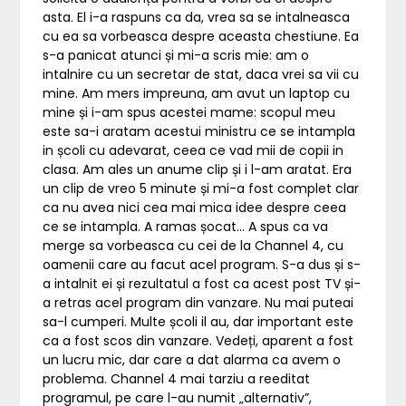
asta. El i-a raspuns ca da, vrea sa se intalneasca
cu ea sa vorbeasca despre aceasta chestiune. Ea
s-a panicat atunci și mi-a scris mie: am o
intalnire cu un secretar de stat, daca vrei sa vii cu
mine. Am mers impreuna, am avut un laptop cu
mine și i-am spus acestei mame: scopul meu
este sa-i aratam acestui ministru ce se intampla
in școli cu adevarat, ceea ce vad mii de copii in
clasa. Am ales un anume clip și i l-am aratat. Era
un clip de vreo 5 minute și mi-a fost complet clar
ca nu avea nici cea mai mica idee despre ceea
ce se intampla. A ramas șocat… A spus ca va
merge sa vorbeasca cu cei de la Channel 4, cu
oamenii care au facut acel program. S-a dus și s-
a intalnit ei și rezultatul a fost ca acest post TV și-
a retras acel program din vanzare. Nu mai puteai
sa-l cumperi. Multe școli il au, dar important este
ca a fost scos din vanzare. Vedeți, aparent a fost
un lucru mic, dar care a dat alarma ca avem o
problema. Channel 4 mai tarziu a reeditat
programul, pe care l-au numit „alternativ”,