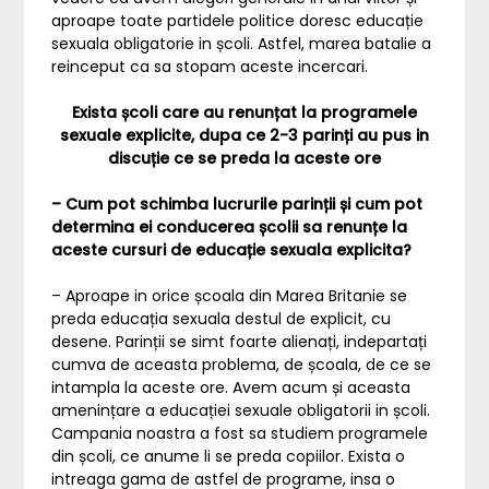
aproape toate partidele politice doresc educație
sexuala obligatorie in școli. Astfel, marea batalie a
reinceput ca sa stopam aceste incercari.
Exista școli care au renunțat la programele
sexuale explicite, dupa ce 2-3 parinți au pus in
discuție ce se preda la aceste ore
– Cum pot schimba lucrurile parinții și cum pot
determina ei conducerea școlii sa renunțe la
aceste cursuri de educație sexuala explicita?
– Aproape in orice școala din Marea Britanie se
preda educația sexuala destul de explicit, cu
desene. Parinții se simt foarte alienați, indepartați
cumva de aceasta problema, de școala, de ce se
intampla la aceste ore. Avem acum și aceasta
amenințare a educației sexuale obligatorii in școli.
Campania noastra a fost sa studiem programele
din școli, ce anume li se preda copiilor. Exista o
intreaga gama de astfel de programe, insa o