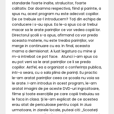
standarde foarte inalte, stralucitor, foarte
calitativ. Dar doamna respectiva, fiind și parinte, a
spus nu, acest program nu este adecvat copiilor.
De ce trebuie sa-l introducem? Toți din echipa de
conducere i s-au opus. Ea le-a spus ca ar trebui
macar sa le arate parinților ce vor vedea copiii lor.
Directorul școlii s-a opus, afirmand ca vor preda
aceasta materie, nu este treaba parinților, vor
merge in continuare cu ea. In final, aceasta
mama a demisionat. A luat legatura cu mine și
m-a intrebat ce pot face. Atunci i-am spus ca
eu pot veni sa le arat parinților ce li se preda
copiilor. Astfel, ea a organizat o conferința publica,
intr-o seara, cu o sala plina de parinți. Eu practic
le-am aratat parinților ceea ce școala nu voia sa
le arate. I-am introdus in acest program, le-am
aratat imagini de pe aceste DVD-uri ingrozitoare,
filme și toate exercițiile pe care copiii trebuiau sa
le faca in clasa. Și le-am explicat de ce acestea
erau atat de periculoase pentru copii. In ziua
urmatoare, in ziarele locale, puteai citi: „Scoateți