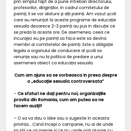
prin simplul fapt de a pune intrebari directorului,
profesorilor, diriginților, in cadrul comitetului de
parinți, li se vor alatura și alți parinți. Am vazut școli
care au renunțat la aceste programe de educație
sexuala deoarece 2-3 parinți au pus in discuție ce
se preda la aceste ore. De asemenea, ceea ce
incurajez eu pe parinți sa faca este sa devina
membri ai comitetelor de parinți. Este o obligație
legala a organului de conducere al școlii sa
renunțe sau nu la politica de predare a unui
asemenea obiect ca educația sexuala.
Cum am ajuns sa se vorbeasca in presa despre
o „educație sexuala controversata”
–
Ce sfaturi ne dați pentru noi, organizațiile
provita din Romania, cum am putea sa ne
facem auziți?
– O sa va dau o idee sau o sugestie in aceasta
privința… Cand incepi o campanie, nu ai de unde
sa știi ce va merge și ce nu, unde poți ajunge cu