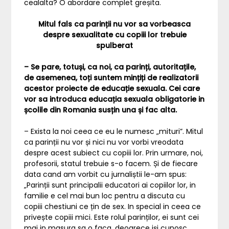
cealalta? O abordare complet greșita.
Mitul fals ca parinții nu vor sa vorbeasca
despre sexualitate cu copiii lor trebuie
spulberat
– Se pare, totuși, ca noi, ca parinți, autoritațile,
de asemenea, toți suntem mințiți de realizatorii
acestor proiecte de educație sexuala. Cei care
vor sa introduca educația sexuala obligatorie in
școlile din Romania susțin una și fac alta.
– Exista la noi ceea ce eu le numesc „mituri”. Mitul
ca parinții nu vor și nici nu vor vorbi vreodata
despre acest subiect cu copiii lor. Prin urmare, noi,
profesorii, statul trebuie s-o facem. Și de fiecare
data cand am vorbit cu jurnaliștii le-am spus:
„Parinții sunt principalii educatori ai copiilor lor, in
familie e cel mai bun loc pentru a discuta cu
copiii chestiuni ce țin de sex. In special in ceea ce
privește copiii mici. Este rolul parinților, ei sunt cei
mai in masura sa o faca, deoarece iși cunosc