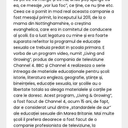
ea, ce mesaje „vor lua foc”, ce ține, ce nu ține etc.
Ceea ce a pornit in mod real aceasta campanie a
fost mesajul primit, la inceputul lui 2011, de la o
mama din Nottinghamshire, o creștina
evanghelica, care era in comitetul de conducere
al școlii. Ea a luat legatura cu mine și era foarte
suparata referitor la programul de educație
sexuala ce trebuia predat in școala primara. E
vorba de un program video, numit „Living and
Growing”, produs de compania de televiziune
Channel 4. BBC și Channel 4 realizeaza o serie
intreaga de materiale educaționale pentru școli:
istorie, literatura engleza, geografie, științe și,
bineințeles, educație sexuala, iar școlile au o
libertate totala sa aleaga materialele și carțile pe
care le doresc. Acest program, „Living & Growing”,
a fost facut de Channel 4, acum 15 ani, de fapt,
dar e considerat unul dintre „standardele de aur”
ale educației sexuale din Marea Britanie. Mai multe
școli il prefera deoarece a fost facut de o
companie profesionista de televiziune, la