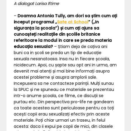
A dialogat Larisa Iftime
–
Doamna Antonia Tully, am dori sa știm cum ați
inceput programul „
Safe at School
” („In
siguranța la școala”) și cum ați ajuns sa
cunoașteți realitațile din școlile britanice
referitoare la modul in care se preda materia
educația sexuala?
– Știam deja de cațiva ani
buni ca in școli se preda un tip de educație
sexuala nesanatoasa. Insa nu in fiecare școala,
nicidecum. Apoi, cu șapte sau opt ani in urma, am
devenit mai atenți și mai bine informați asupra
acestei probleme și asupra amplorii sale.
Incepusera sa ne contacteze parinții. Mulți sunau
la SPUC și ne spuneau ce materiale se prezentau
intr-o anume școala, ce filme, ce discuții se
purtau etc. Din perspectiva pro-life ne gandeam
ca toate acestea sunt periculoase pentru ca toți
acești copii erau sexualizați efectiv prin aceste
materiale. Poți chiar urmari un traseu, in felul
acesta: daca ii expui pe copii de mici, din clasele