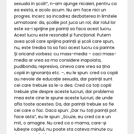
sexuala in școli!”, n-am ajunge nicaieri, pentru ca
ea exista, e acolo acum. Nu am face nici un
progres. Incerc sa incadrez dezbaterea in limitele
urmatoare: da, școlile pot juca un rol, dar rolul lor
este sa-i sprijine pe parinți sa faca acest lucru.
Acest lucru este rezonabil și funcțional. Putem
avea școli care sprijina parinții și școli care spun,
nu, este treaba ta sa faci acest lucru ca parinte.
Și oricand vorbesc cu mass-media – caci mass-
media ar vrea sa ma considere inapoiata,
pudibonda, represiva, cineva care vrea sa țina
copiii in ignoranța etc. –, eu le spun: cred ca copiii
au nevoie de educație sexuala, dar parinții sunt
cei care trebuie sa le-o dea. Cred ca toți copiii
trebuie știe despre aceste lucruri, dar problema
mea este cine le spune aceste lucruri, de unde
afla toate acestea. Da, dar parinții trebuie sa fie
cei care o fac. Daca spun: „Dar nu toți parinții pot
face asta”, eu le spun: „Scuze, eu cred ca e un
mit, o amagire. Nu cred ca o mama, care-și
iubește copilul, nu poate sta cateva minute cu