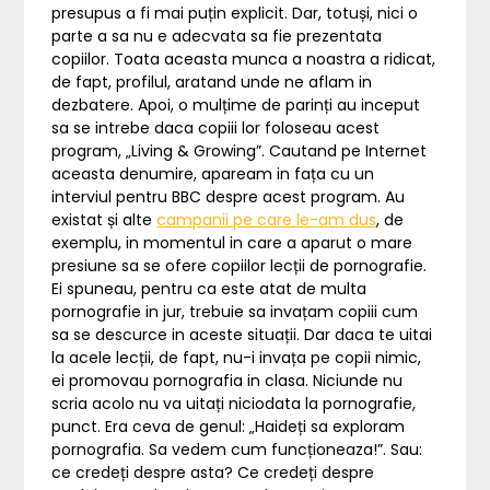
presupus a fi mai puțin explicit. Dar, totuși, nici o
parte a sa nu e adecvata sa fie prezentata
copiilor. Toata aceasta munca a noastra a ridicat,
de fapt, profilul, aratand unde ne aflam in
dezbatere. Apoi, o mulțime de parinți au inceput
sa se intrebe daca copiii lor foloseau acest
program, „Living & Growing”. Cautand pe Internet
aceasta denumire, apaream in fața cu un
interviul pentru BBC despre acest program. Au
existat și alte
campanii pe care le-am dus
, de
exemplu, in momentul in care a aparut o mare
presiune sa se ofere copiilor lecții de pornografie.
Ei spuneau, pentru ca este atat de multa
pornografie in jur, trebuie sa invațam copiii cum
sa se descurce in aceste situații. Dar daca te uitai
la acele lecții, de fapt, nu-i invața pe copii nimic,
ei promovau pornografia in clasa. Niciunde nu
scria acolo nu va uitați niciodata la pornografie,
punct. Era ceva de genul: „Haideți sa exploram
pornografia. Sa vedem cum funcționeaza!”. Sau:
ce credeți despre asta? Ce credeți despre