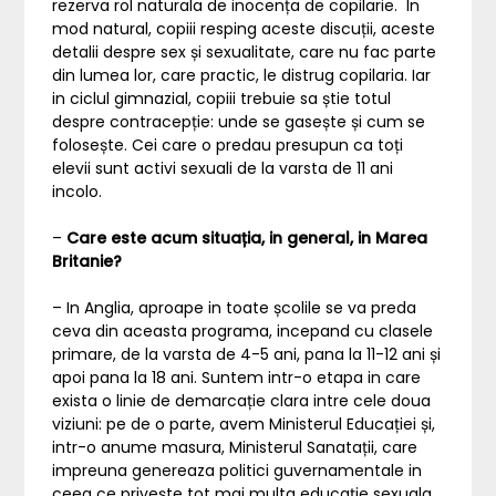
rezerva rol naturala de inocența de copilarie. In
mod natural, copiii resping aceste discuții, aceste
detalii despre sex și sexualitate, care nu fac parte
din lumea lor, care practic, le distrug copilaria. Iar
in ciclul gimnazial, copiii trebuie sa știe totul
despre contracepție: unde se gasește și cum se
folosește. Cei care o predau presupun ca toți
elevii sunt activi sexuali de la varsta de 11 ani
incolo.
–
Care este acum situația, in general, in Marea
Britanie?
– In Anglia, aproape in toate școlile se va preda
ceva din aceasta programa, incepand cu clasele
primare, de la varsta de 4-5 ani, pana la 11-12 ani și
apoi pana la 18 ani. Suntem intr-o etapa in care
exista o linie de demarcație clara intre cele doua
viziuni: pe de o parte, avem Ministerul Educației și,
intr-o anume masura, Ministerul Sanatații, care
impreuna genereaza politici guvernamentale in
ceea ce privește tot mai multa educație sexuala