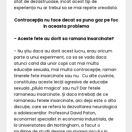
atat de dezastruoase, incat acest tip de
experiența nu ar trebui sa se mai repete vreodata.
Contracepția nu face decat sa puna gaz pe foc
in aceasta problema
– Aceste fete au dorit sa ramana insarcinate?
– Nu știu daca au dorit acest lucru, erau oricum
parte a unui experiment, ca sa se vada daca
atunci cand dai unor copii cat mai multa
educație sexuala, mai multa contracepție, raman
tinerele fete insarcinate sau nu. Cu alte cuvinte,
constituiau aceste lecții agresive de educație
sexuala „pilula magica” sau nu? Dar fetele
ramaneau insarcinate. Și daca intrebați de ce
ramaneau fetele insarcinate, aici deja este o alta
discuție, care se refera la dezvoltarea neurologica
a adolescenților. Profesorul David Paton,
economist specialist in economia industriala, de
la Universitatea din Nottingham, a facut o
mulțime de studii despre asumarea riscului in