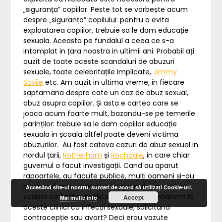
„siguranța” copiilor. Peste tot se vorbește acum
despre „siguranța” copilului: pentru a evita
exploatarea copiilor, trebuie sa le dam educație
sexuala. Aceasta pe fundalul a ceea ce s-a
intamplat in țara noastra in ultimii ani. Probabil ați
auzit de toate aceste scandaluri de abuzuri
sexuale, toate celebritațile implicate,
Jimmy
Savile
etc. Am auzit in ultima vreme, in fiecare
saptamana despre cate un caz de abuz sexual,
abuz asupra copiilor. Și asta e cartea care se
joaca acum foarte mult, bazandu-se pe temerile
parinților: trebuie sa le dam copiilor educație
sexuala in școala altfel poate deveni victima
abuzurilor. Au fost cateva cazuri de abuz sexual in
nordul țarii,
Rotherham
și
Rochdale
, in care chiar
guvernul a facut investigații. Cand au aparut
rapoartele, au facute publice, mulți oameni și-au
pus intrebarea cum de s-a ajuns aici, avand in
Accesând site-ul nostru, sunteti de acord să utilizați Cookie-uri.
vedere ca fetele implicate veneau permanent la
Accept
Mai multe info
aceste clinici cu infecții sexuale, solicitand
contracepție sau avort? Deci erau vazute