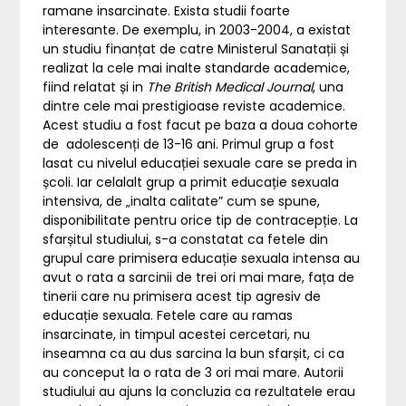
ramane insarcinate. Exista studii foarte
interesante. De exemplu, in 2003-2004, a existat
un studiu finanțat de catre Ministerul Sanatații și
realizat la cele mai inalte standarde academice,
fiind relatat și in
The British Medical Journal
, una
dintre cele mai prestigioase reviste academice.
Acest studiu a fost facut pe baza a doua cohorte
de adolescenți de 13-16 ani. Primul grup a fost
lasat cu nivelul educației sexuale care se preda in
școli. Iar celalalt grup a primit educație sexuala
intensiva, de „inalta calitate” cum se spune,
disponibilitate pentru orice tip de contracepție. La
sfarșitul studiului, s-a constatat ca fetele din
grupul care primisera educație sexuala intensa au
avut o rata a sarcinii de trei ori mai mare, fața de
tinerii care nu primisera acest tip agresiv de
educație sexuala. Fetele care au ramas
insarcinate, in timpul acestei cercetari, nu
inseamna ca au dus sarcina la bun sfarșit, ci ca
au conceput la o rata de 3 ori mai mare. Autorii
studiului au ajuns la concluzia ca rezultatele erau