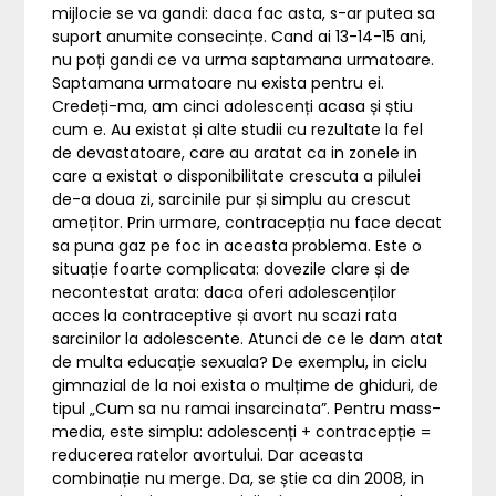
mijlocie se va gandi: daca fac asta, s-ar putea sa
suport anumite consecințe. Cand ai 13-14-15 ani,
nu poți gandi ce va urma saptamana urmatoare.
Saptamana urmatoare nu exista pentru ei.
Credeți-ma, am cinci adolescenți acasa și știu
cum e. Au existat și alte studii cu rezultate la fel
de devastatoare, care au aratat ca in zonele in
care a existat o disponibilitate crescuta a pilulei
de-a doua zi, sarcinile pur și simplu au crescut
amețitor. Prin urmare, contracepția nu face decat
sa puna gaz pe foc in aceasta problema. Este o
situație foarte complicata: dovezile clare și de
necontestat arata: daca oferi adolescenților
acces la contraceptive și avort nu scazi rata
sarcinilor la adolescente. Atunci de ce le dam atat
de multa educație sexuala? De exemplu, in ciclu
gimnazial de la noi exista o mulțime de ghiduri, de
tipul „Cum sa nu ramai insarcinata”. Pentru mass-
media, este simplu: adolescenți + contracepție =
reducerea ratelor avortului. Dar aceasta
combinație nu merge. Da, se știe ca din 2008, in