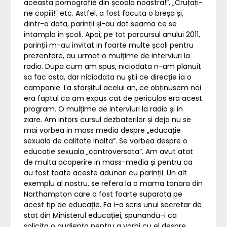
aceasta pornografie din școala noastra!”, „Cruțați-
ne copiii!” etc. Astfel, a fost facuta o breșa și,
dintr-o data, parinții și-au dat seama ce se
intampla in școli. Apoi, pe tot parcursul anului 2011,
parinții m-au invitat in foarte multe școli pentru
prezentare, au urmat o mulțime de interviuri la
radio. Dupa cum am spus, niciodata n-am planuit
sa fac asta, dar niciodata nu știi ce direcție ia o
campanie. La sfarșitul acelui an, ce obținusem noi
era faptul ca am expus cat de periculos era acest
program. O mulțime de interviuri la radio și in
ziare. Am intors cursul dezbaterilor și deja nu se
mai vorbea in mass media despre „educație
sexuala de calitate inalta”. Se vorbea despre o
educație sexuala „controversata”. Am avut atat
de multa acoperire in mass-media și pentru ca
au fost toate aceste adunari cu parinții. Un alt
exemplu al nostru, se refera la o mama tanara din
Northampton care a fost foarte suparata pe
acest tip de educație. Ea i-a scris unui secretar de
stat din Ministerul educației, spunandu-i ca
solicita o audiența pentru a vorbi cu el despre