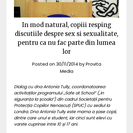
In mod natural, copiii resping
discutiile despre sex si sexualitate,
pentru ca nu fac parte din lumea
lor
Posted on
30/11/2014
by
Provita
Media
Dialog cu dna Antonia Tully, coordonatoarea
activitaților programului „Safe at School” („In
siguranța la școala”) din cadrul Societații pentru
Protecția Copiilor Nenascuți (SPUC) cu sediul la
Londra. Dna Antonia Tully este mama a șase copii,
dintre care unul e student, iar cinci sunt elevi cu
varste cuprinse intre 10 și 17 ani.