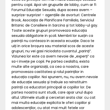
pentru copii. Apoi vin grupurile de lobby, cum ar fi
Forumul Educație Sexuala, dupa aceea avem –
surprize-surprize! – agențiile de avorturi: Centrele
Brook, Asociația de Planificare Familiala, Serviciul
Britanic de Consiliere in Sarcina și tot lobby-ul gay.
Toate aceste grupuri promoveaza educația
sexuala obligatorie in școli. Membrii lor susțin ca
parinții nu conteaza in aceasta ecuație. Daca te
uiți in orice broșura sau material scos de aceste
grupuri, nu vei gasi niciodata cuvantul „parinți”.
Viziunea lor este ca avem nevoie de „experți” ca
sa-i invețe pe copii. Pe partea cealalta, exista
multe alte organizații, ca cea a noastra, care
promoveaza castitatea și rolul parinților in
educația copiilor. Noi spunem, nu, nu avem nevoie
de educație sexuala și trebuie sa reinstituim
parinții ca educatori principali ai copiilor lor. De
partea noastra sunt studii, care apar unul dupa
altul. Ultimele studii și cercetari arata clar: cu cat
mai multa educație explicita le oferi copiilor și
adolescenților, cu atat mai mult fetele vor