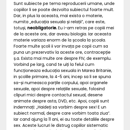
Sunt subiecte pe tema reproducerii umane, unde
copiilor li se poate dezvolta subiectul foarte mult.
Dar, in plus la aceasta, mai exista o materie,
numita „educația sexuala și relații”, care este,
totuși,
neobligatorie.
Eu i-am retras pe copiii mei
de la aceste ore, dar aveau biologia. Iar aceasta
materie variaza enorm de la școala la școala.
Foarte multe școli ii vor invața pe copii cum sa
puna un prezervativ la aceste ore, contracepție
ș.a. Exista mai multe ore despre FIV, de exemplu.
Vorbind pe larg, cand te uiți la felul cum
funcționeaza educația sexuala in Marea Britanie,
in școlile primare, la 4-5 ani, incep sa li se spuna
sa-și numeasca parțile corpului, apoi organele
sexuale, apoi despre relațiile sexuale, folosind
clipuri mici despre contactul sexual, desene
animate despre asta, DVD, etc. Apoi, copiii sunt
indemnați: „Haideți sa vorbim despre sex! E un
subiect normal, despre care vorbim toata ziua”.
Iar cand ajung la 11 ani, ei au toate detaliile despre
sex. Aceste lucruri le distrug copiilor sistematic