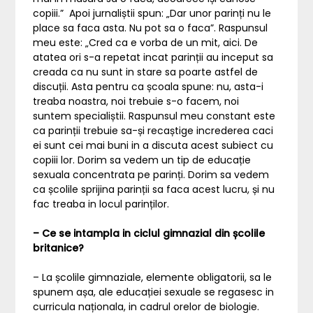
copiii.” Apoi jurnaliștii spun: „Dar unor parinți nu le
place sa faca asta. Nu pot sa o faca”. Raspunsul
meu este: „Cred ca e vorba de un mit, aici. De
atatea ori s-a repetat incat parinții au inceput sa
creada ca nu sunt in stare sa poarte astfel de
discuții. Asta pentru ca școala spune: nu, asta-i
treaba noastra, noi trebuie s-o facem, noi
suntem specialiștii. Raspunsul meu constant este
ca parinții trebuie sa-și recaștige increderea caci
ei sunt cei mai buni in a discuta acest subiect cu
copiii lor. Dorim sa vedem un tip de educație
sexuala concentrata pe parinți. Dorim sa vedem
ca școlile sprijina parinții sa faca acest lucru, și nu
fac treaba in locul parinților.
– Ce se intampla in ciclul gimnazial din școlile
britanice?
– La școlile gimnaziale, elemente obligatorii, sa le
spunem așa, ale educației sexuale se regasesc in
curricula naționala, in cadrul orelor de biologie.