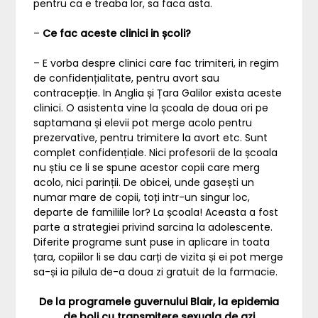
pentru ca e treaba lor, sa faca asta.
–
Ce fac aceste clinici in școli?
– E vorba despre clinici care fac trimiteri, in regim
de confidențialitate, pentru avort sau
contracepție. In Anglia și Țara Galilor exista aceste
clinici. O asistenta vine la școala de doua ori pe
saptamana și elevii pot merge acolo pentru
prezervative, pentru trimitere la avort etc. Sunt
complet confidențiale. Nici profesorii de la școala
nu știu ce li se spune acestor copii care merg
acolo, nici parinții. De obicei, unde gasești un
numar mare de copii, toți intr-un singur loc,
departe de familiile lor? La școala! Aceasta a fost
parte a strategiei privind sarcina la adolescente.
Diferite programe sunt puse in aplicare in toata
țara, copiilor li se dau carți de vizita și ei pot merge
sa-și ia pilula de-a doua zi gratuit de la farmacie.
De la programele guvernului Blair, la epidemia
de boli cu transmitere sexuala de azi