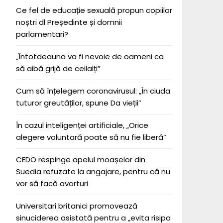
Ce fel de educație sexuală propun copiilor
noștri dl Președinte și domnii
parlamentari?
„Întotdeauna va fi nevoie de oameni ca
să aibă grijă de ceilalți”
Cum să înțelegem coronavirusul: „În ciuda
tuturor greutăților, spune Da vieții”
În cazul inteligenței artificiale, „Orice
alegere voluntară poate să nu fie liberă”
CEDO respinge apelul moașelor din
Suedia refuzate la angajare, pentru că nu
vor să facă avorturi
Universitari britanici promovează
sinuciderea asistată pentru a „evita risipa