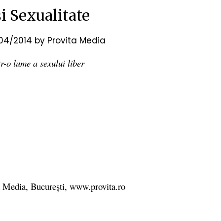
i Sexualitate
/04/2014
by
Provita Media
tr-o lume a sexului liber
a Media, București, www.provita.ro