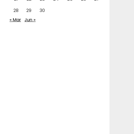
28
29
30
« Mar
Jun »