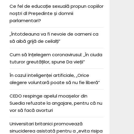
Ce fel de educație sexuală propun copiilor
noștri dl Președinte și domnii
parlamentari?
„Întotdeauna va fi nevoie de oameni ca
să aibă grijă de ceilalți”
Cum să înțelegem coronavirusul: „În ciuda
tuturor greutăților, spune Da vieții”
În cazul inteligenței artificiale, „Orice
alegere voluntară poate să nu fie liberă”
CEDO respinge apelul moașelor din
Suedia refuzate la angajare, pentru că nu
vor să facă avorturi
Universitari britanici promovează
sinuciderea asistată pentru a „evita risipa