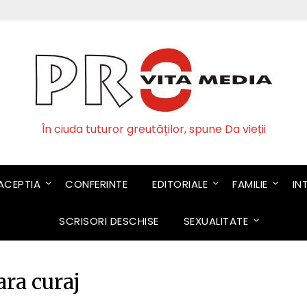
În ciuda tuturor greutăților, spune Da vieții
CEPTIA
CONFERINTE
EDITORIALE
FAMILIE
IN
SCRISORI DESCHISE
SEXUALITATE
ara curaj