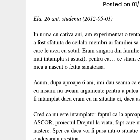
Posted on
01
Ela, 26 ani, studenta (2012-05-01)
In urma cu cativa ani, am experimentat o tenta
a fost sfatuita de ceilalti membri ai familiei sa
care le avea cu sotul. Eram singura din famili
mai intampla si astazi), pentru ca… ce stiam eu
mea a nascut o fetita sanatoasa.
Acum, dupa aproape 6 ani, imi dau seama ca er
eu insami nu aveam argumente pentru a putea o
fi intamplat daca eram eu in situatia ei, daca as
Cred ca nu este intamplator faptul ca la aproa
ASCOR, proiectul Dreptul la viata, fapt care m-
nastere. Sper ca daca voi fi pusa intr-o situati
o adevarata crestina.