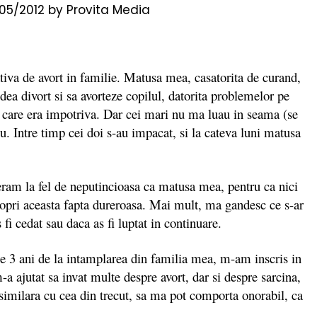
/05/2012
by
Provita Media
tiva de avort in familie. Matusa mea, casatorita de curand,
 dea divort si sa avorteze copilul, datorita problemelor pe
e care era impotriva. Dar cei mari nu ma luau in seama (se
. Intre timp cei doi s-au impacat, si la cateva luni matusa
am la fel de neputincioasa ca matusa mea, pentru ca nici
pri aceasta fapta dureroasa. Mai mult, ma gandesc ce s-ar
 fi cedat sau daca as fi luptat in continuare.
pe 3 ani de la intamplarea din familia mea, m-am inscris in
a ajutat sa invat multe despre avort, dar si despre sarcina,
e similara cu cea din trecut, sa ma pot comporta onorabil, ca