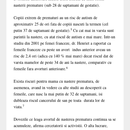
nasterii premature (sub 28 de saptamani de gestatie).
Copiii extrem de prematuri au un risc de autism de
aproximativ 25 de ori fata de copiii nascuti la termen (cel
5
putin 37 de saptamani de gestatie).
Cu cat mai in varsta sunt
parintii la nastere, cu atat riscul de autism e mai mare. Intr-un
studiu din 2001 pe femei franceze, dr. Henriet a raportat ca
femeile franceze cu peste un avort indus anterior aveau un
risc de 2,4 ori (adica cu 140 % mai mare) decat riscul dat de
varsta mamelor de peste 34 de ani la nastere, comparativ cu
6
femeile fara avorturi anterioare.
Exista riscuri pentru mama cu nastere prematura, de
asemenea, avand in vedere ca alte studii au descoperit ca
femeile, care nasc la mai putin de 32 de saptamani, isi
dubleaza riscul cancerului de san pe toata durata lor de
7
viata.
Dovezile ce leaga avortul de nasterea prematura continua sa se
acumuleze, afirma cercetatorii si activistii. O alta lucrare,