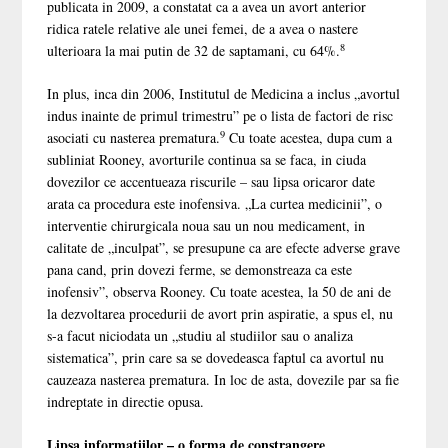
publicata in 2009, a constatat ca a avea un avort anterior
ridica ratele relative ale unei femei, de a avea o nastere
8
ulterioara la mai putin de 32 de saptamani, cu 64%.
In plus, inca din 2006, Institutul de Medicina a inclus „avortul
indus inainte de primul trimestru” pe o lista de factori de risc
9
asociati cu nasterea prematura.
Cu toate acestea, dupa cum a
subliniat Rooney, avorturile continua sa se faca, in ciuda
dovezilor ce accentueaza riscurile – sau lipsa oricaror date
arata ca procedura este inofensiva. „La curtea medicinii”, o
interventie chirurgicala noua sau un nou medicament, in
calitate de „inculpat”, se presupune ca are efecte adverse grave
pana cand, prin dovezi ferme, se demonstreaza ca este
inofensiv”, observa Rooney. Cu toate acestea, la 50 de ani de
la dezvoltarea procedurii de avort prin aspiratie, a spus el, nu
s-a facut niciodata un „studiu al studiilor sau o analiza
sistematica”, prin care sa se dovedeasca faptul ca avortul nu
cauzeaza nasterea prematura. In loc de asta, dovezile par sa fie
indreptate in directie opusa.
Lipsa informatiilor – o forma de constrangere