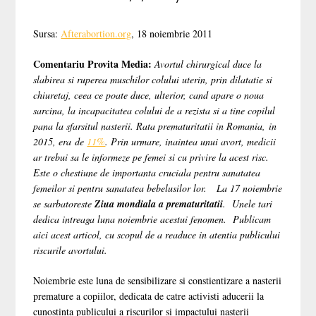
Sursa:
Afterabortion.org
, 18 noiembrie 2011
Comentariu Provita Media:
Avortul chirurgical duce la
slabirea si ruperea muschilor colului uterin, prin dilatatie si
chiuretaj, ceea ce poate duce, ulterior, cand apare o noua
sarcina, la incapacitatea colului de a rezista si a tine copilul
pana la sfarsitul nasterii. Rata prematuritatii in Romania, in
2015, era de
11%
. Prin urmare, inaintea unui avort, medicii
ar trebui sa le informeze pe femei si cu privire la acest risc.
Este o chestiune de importanta cruciala pentru sanatatea
femeilor si pentru sanatatea bebelusilor lor. La 17 noiembrie
se sarbatoreste
Ziua mondiala a prematuritatii
. Unele tari
dedica intreaga luna noiembrie acestui fenomen. Publicam
aici acest articol, cu scopul de a readuce in atentia publicului
riscurile avortului.
Noiembrie este luna de sensibilizare si constientizare a nasterii
premature a copiilor, dedicata de catre activisti aducerii la
cunostinta publicului a riscurilor si impactului nasterii