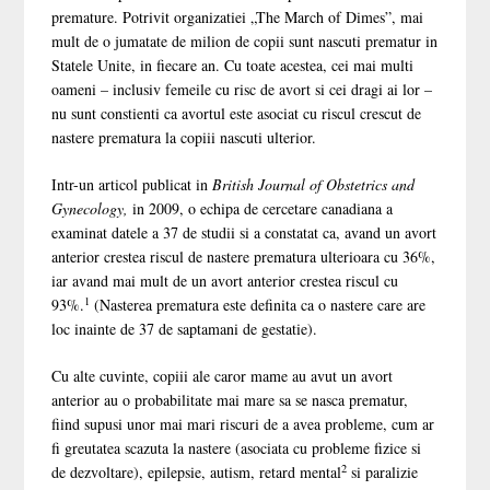
premature.
Potrivit organizatiei „The March of Dimes”, mai
mult de o jumatate de milion de copii sunt nascuti prematur in
Statele Unite, in fiecare an.
Cu toate acestea, cei mai multi
oameni – inclusiv femeile cu risc de avort si cei dragi ai lor –
nu sunt constienti ca avortul este asociat cu riscul crescut de
nastere prematura la copiii nascuti ulterior.
Intr-un articol publicat in
British Journal of Obstetrics and
Gynecology,
in 2009, o echipa de cercetare canadiana a
examinat datele a 37 de studii si a constatat ca, avand un avort
anterior crestea riscul de nastere prematura ulterioara cu 36%,
iar avand mai mult de un avort anterior crestea riscul cu
1
93%.
(Nasterea prematura este definita ca o nastere care are
loc inainte de 37 de saptamani de gestatie).
Cu alte cuvinte, copiii ale caror mame au avut un avort
anterior au o probabilitate mai mare sa se nasca prematur,
fiind supusi unor mai mari riscuri de a avea probleme, cum ar
fi greutatea scazuta la nastere (asociata cu probleme fizice si
2
de dezvoltare), epilepsie, autism, retard mental
si paralizie