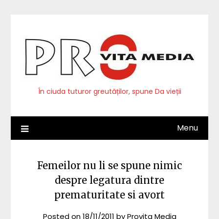
Skip
to
content
În ciuda tuturor greutăților, spune Da vieții
Menu
Femeilor nu li se spune nimic
despre legatura dintre
prematuritate si avort
Posted on
18/11/2011
by
Provita Media