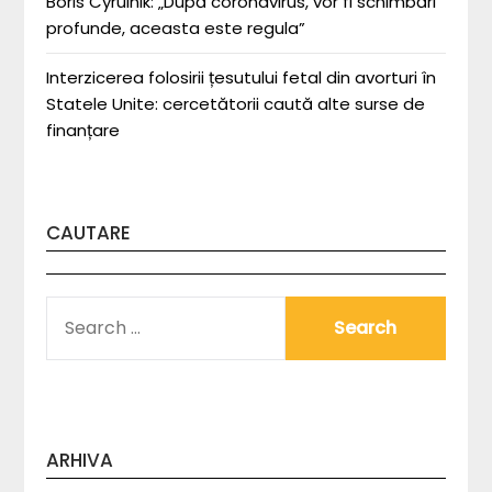
Boris Cyrulnik: „După coronavirus, vor fi schimbări
profunde, aceasta este regula”
Interzicerea folosirii țesutului fetal din avorturi în
Statele Unite: cercetătorii caută alte surse de
finanțare
CAUTARE
SEARCH
FOR:
ARHIVA