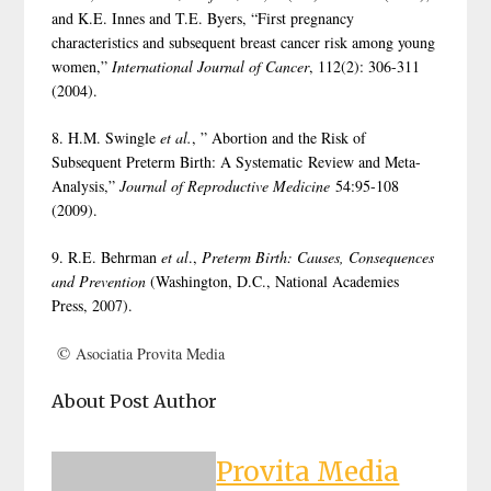
and K.E. Innes and T.E. Byers, “First pregnancy
characteristics and subsequent breast cancer risk among young
women,”
International Journal of Cancer
, 112(2): 306-311
(2004).
8. H.M. Swingle
et al.
, ” Abortion and the Risk of
Subsequent Preterm Birth: A Systematic Review and Meta-
Analysis,”
Journal of Reproductive Medicine
54:95-108
(2009).
9. R.E. Behrman
et al
.,
Preterm Birth: Causes, Consequences
and Prevention
(Washington, D.C., National Academies
Press, 2007).
©
Asociatia Provita Media
About Post Author
Provita Media