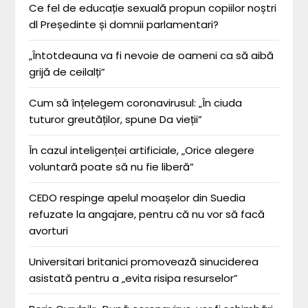
Ce fel de educație sexuală propun copiilor noștri
dl Președinte și domnii parlamentari?
„Întotdeauna va fi nevoie de oameni ca să aibă
grijă de ceilalți”
Cum să înțelegem coronavirusul: „În ciuda
tuturor greutăților, spune Da vieții”
În cazul inteligenței artificiale, „Orice alegere
voluntară poate să nu fie liberă”
CEDO respinge apelul moașelor din Suedia
refuzate la angajare, pentru că nu vor să facă
avorturi
Universitari britanici promovează sinuciderea
asistată pentru a „evita risipa resurselor”