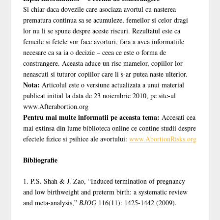
Si chiar daca dovezile care asociaza avortul cu nasterea
prematura continua sa se acumuleze, femeilor si celor dragi
lor nu li se spune despre aceste riscuri. Rezultatul este ca
femeile si fetele vor face avorturi, fara a avea informatiile
necesare ca sa ia o decizie – ceea ce este o forma de
constrangere. Aceasta aduce un risc mamelor, copiilor lor
nenascuti si tuturor copiilor care li s-ar putea naste ulterior.
Nota:
Articolul este o versiune actualizata a unui material
publicat initial la data de 23 noiembrie 2010, pe site-ul
www.Afterabortion.org
Pentru mai multe informatii pe aceasta tema:
Accesati cea
mai extinsa din lume biblioteca online ce contine studii despre
efectele fizice si psihice ale avortului:
www.AbortionRisks.org
Bibliografie
1. P.S. Shah & J. Zao, “Induced termination of pregnancy
and low birthweight and preterm birth: a systematic review
and meta-analysis,”
BJOG
116(11): 1425-1442 (2009).