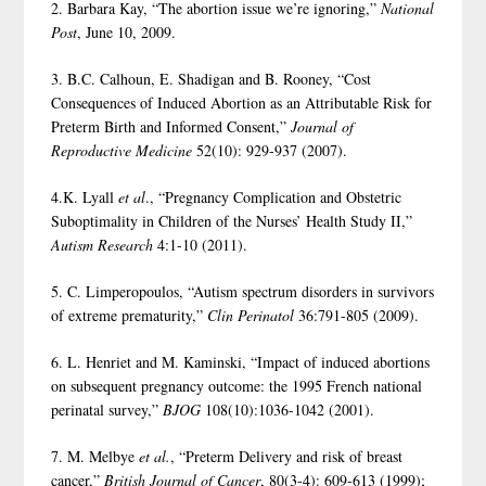
2. Barbara Kay, “The abortion issue we’re ignoring,”
National
Post
, June 10, 2009.
3. B.C. Calhoun, E. Shadigan and B. Rooney, “Cost
Consequences of Induced Abortion as an Attributable Risk for
Preterm Birth and Informed Consent,”
Journal of
Reproductive Medicine
52(10): 929-937 (2007).
4.K. Lyall
et al
., “Pregnancy Complication and Obstetric
Suboptimality in Children of the Nurses’ Health Study II,”
Autism Research
4:1-10 (2011).
5. C. Limperopoulos, “Autism spectrum disorders in survivors
of extreme prematurity,”
Clin Perinatol
36:791-805 (2009).
6. L. Henriet and M. Kaminski, “Impact of induced abortions
on subsequent pregnancy outcome: the 1995 French national
perinatal survey,”
BJOG
108(10):1036-1042 (2001).
7. M. Melbye
et al.
, “Preterm Delivery and risk of breast
cancer,”
British Journal of Cancer
, 80(3-4): 609-613 (1999);