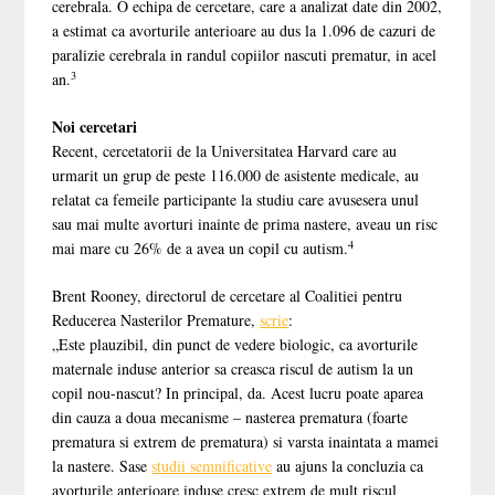
cerebrala. O echipa de cercetare, care a analizat date din 2002,
a estimat ca avorturile anterioare au dus la 1.096 de cazuri de
paralizie cerebrala in randul copiilor nascuti prematur, in acel
3
an.
Noi cercetari
Recent, cercetatorii de la Universitatea Harvard care au
urmarit un grup de peste 116.000 de asistente medicale, au
relatat ca femeile participante la studiu care avusesera unul
sau mai multe avorturi inainte de prima nastere, aveau un risc
4
mai mare cu 26% de a avea un copil cu autism.
Brent Rooney, directorul de cercetare al Coalitiei pentru
Reducerea Nasterilor Premature,
scrie
:
„Este plauzibil, din punct de vedere biologic, ca avorturile
maternale induse anterior sa creasca riscul de autism la un
copil nou-nascut? In principal, da. Acest lucru poate aparea
din cauza a doua mecanisme – nasterea prematura (foarte
prematura si extrem de prematura) si varsta inaintata a mamei
la nastere. Sase
studii semnificative
au ajuns la concluzia ca
avorturile anterioare induse cresc extrem de mult riscul