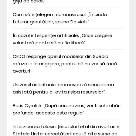
grijă de ceilalți”
Cum să înțelegem coronavirusul: „În ciuda
tuturor greutăților, spune Da vieții”
În cazul inteligenței artificiale, „Orice alegere
voluntară poate să nu fie liberă”
CEDO respinge apelul moașelor din Suedia
refuzate la angajare, pentru că nu vor să facă
avorturi
Universitari britanici promovează sinuciderea
asistată pentru a „evita risipa resurselor”
Boris Cyrulnik: „După coronavirus, vor fi schimbări
profunde, aceasta este regula”
Interzicerea folosirii țesutului fetal din avorturi în
Statele Unite: cercetătorii caută alte surse de