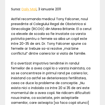
Sursa:
Daily Mail
, 3 ianuarie 2011
Astfel recomanda medicul Tony Falconer, noul
presedinte al Colegiului Regal de Obstetrica si
Ginecologie (RCOG) din Marea Britanie. El a cerut
ca elevele de scoala sa fie invatate ca varsta
potrivita pentru o femeie sa aiba un copil este
intre 20-35 de ani. Dr. Tony Falconer spune ca
femeile ar trebuie sa-si rezolve „mai bine
conflictul” dintre cariera lor si viata de familie.
El a avertizat impotriva tendintei in randul
femeilor de a avea copii la o varsta inaintata, ca
sa se concentreze in primul rand pe cariera lor,
insistand ca astfel se deterioreaza fertilitatea,
ceea ce duce la probleme de conceptie. „Nu
exista nici o indoiala ca intre 20 si 35 de ani este
momentul de a avea copii. Ne ridicam dificultati
noua insine, ca societate, prin asteptarile
oamenilor, care asteapta [sa faca copii atunci]