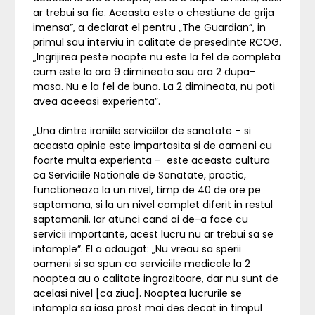
ar trebui sa fie. Aceasta este o chestiune de grija
imensa”, a declarat el pentru „The Guardian”, in
primul sau interviu in calitate de presedinte RCOG.
„Ingrijirea peste noapte nu este la fel de completa
cum este la ora 9 dimineata sau ora 2 dupa-
masa. Nu e la fel de buna. La 2 dimineata, nu poti
avea aceeasi experienta”.
„Una dintre ironiile serviciilor de sanatate – si
aceasta opinie este impartasita si de oameni cu
foarte multa experienta – este aceasta cultura
ca Serviciile Nationale de Sanatate, practic,
functioneaza la un nivel, timp de 40 de ore pe
saptamana, si la un nivel complet diferit in restul
saptamanii. Iar atunci cand ai de-a face cu
servicii importante, acest lucru nu ar trebui sa se
intample”. El a adaugat: „Nu vreau sa sperii
oameni si sa spun ca serviciile medicale la 2
noaptea au o calitate ingrozitoare, dar nu sunt de
acelasi nivel [ca ziua]. Noaptea lucrurile se
intampla sa iasa prost mai des decat in timpul