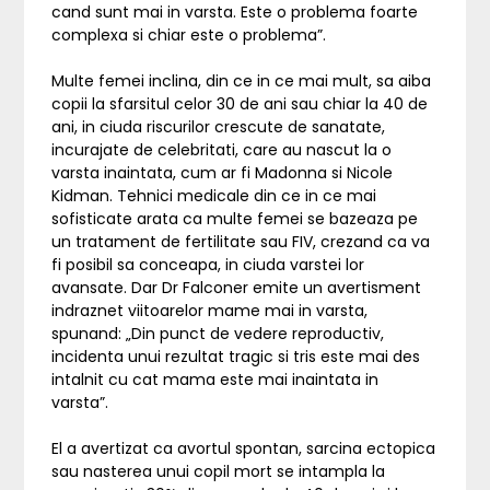
cand sunt mai in varsta. Este o problema foarte
complexa si chiar este o problema”.
Multe femei inclina, din ce in ce mai mult, sa aiba
copii la sfarsitul celor 30 de ani sau chiar la 40 de
ani, in ciuda riscurilor crescute de sanatate,
incurajate de celebritati, care au nascut la o
varsta inaintata, cum ar fi Madonna si Nicole
Kidman. Tehnici medicale din ce in ce mai
sofisticate arata ca multe femei se bazeaza pe
un tratament de fertilitate sau FIV, crezand ca va
fi posibil sa conceapa, in ciuda varstei lor
avansate. Dar Dr Falconer emite un avertisment
indraznet viitoarelor mame mai in varsta,
spunand: „Din punct de vedere reproductiv,
incidenta unui rezultat tragic si tris este mai des
intalnit cu cat mama este mai inaintata in
varsta”.
El a avertizat ca avortul spontan, sarcina ectopica
sau nasterea unui copil mort se intampla la