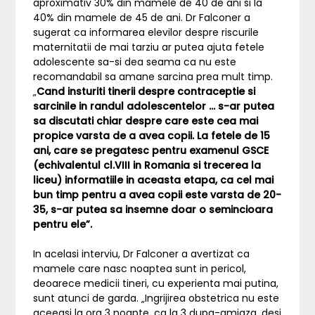
aproximativ 30% din mamele de 40 de ani si la
40% din mamele de 45 de ani. Dr Falconer a
sugerat ca informarea elevilor despre riscurile
maternitatii de mai tarziu ar putea ajuta fetele
adolescente sa-si dea seama ca nu este
recomandabil sa amane sarcina prea mult timp.
„
Cand insturiti tinerii despre contraceptie si
sarcinile in randul adolescentelor … s-ar putea
sa discutati chiar despre care este cea mai
propice varsta de a avea copii. La fetele de 15
ani, care se pregatesc pentru examenul GSCE
(echivalentul cl.VIII in Romania si trecerea la
liceu) informatiile in aceasta etapa, ca cel mai
bun timp pentru a avea copii este varsta de 20-
35, s-ar putea sa insemne doar o semincioara
pentru ele
”
.
In acelasi interviu, Dr Falconer a avertizat ca
mamele care nasc noaptea sunt in pericol,
deoarece medicii tineri, cu experienta mai putina,
sunt atunci de garda. „Ingrijirea obstetrica nu este
aceeasi la ora 3 noapte, ca la 3 dupa-amiaza, desi