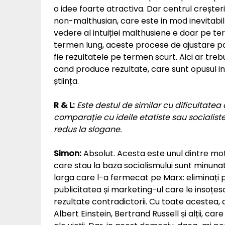
o idee foarte atractiva. Dar centrul creșterii
non-malthusian, care este in mod inevitabil 
vedere al intuiției malthusiene e doar pe 
termen lung, aceste procese de ajustare po
fie rezultatele pe termen scurt. Aici ar treb
cand produce rezultate, care sunt opusul in
știința.
R & L:
Este destul de similar cu dificultatea 
comparație cu ideile etatiste sau socialist
redus la slogane.
Simon:
Absolut. Acesta este unul dintre mot
care stau la baza socialismului sunt minuna
larga care l-a fermecat pe Marx: eliminați p
publicitatea și marketing-ul care le insoțes
rezultate contradictorii. Cu toate acestea, 
Albert Einstein, Bertrand Russell și alții, car