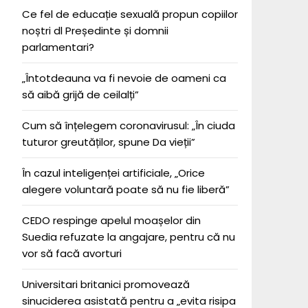
Ce fel de educație sexuală propun copiilor
noștri dl Președinte și domnii
parlamentari?
„Întotdeauna va fi nevoie de oameni ca
să aibă grijă de ceilalți”
Cum să înțelegem coronavirusul: „În ciuda
tuturor greutăților, spune Da vieții”
În cazul inteligenței artificiale, „Orice
alegere voluntară poate să nu fie liberă”
CEDO respinge apelul moașelor din
Suedia refuzate la angajare, pentru că nu
vor să facă avorturi
Universitari britanici promovează
sinuciderea asistată pentru a „evita risipa