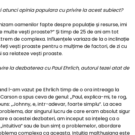
i atunci opinia populara cu privire la acest subiect?
furnizam oamenilor fapte despre populație și resurse, imi
de multe vești proaste?” Și timp de 25 de ani am tot
trem de complexa. Influențele variaza de la o inclinație
eți vești proaste pentru o mulțime de factori, de zi cu
i sa relateze vești proaste.
ire la dezbaterea cu Paul Ehrlich, autorul tezei atat de
and l-am vazut pe Ehrlich timp de o ora intreaga la
 Carson a spus ceva de genul: „Paul, explica-mi, te rog,
puns: „Johnny, e, intr-adevar, foarte simplu”. La acea
problema, dar singurul lucru de care eram absolut sigur
re a acestei dezbateri, am inceput sa ințeleg ca o
intuitiva” sau de bun simț a problemelor, abordare
problema complexa ca aceasta. Intuiția malthusiana este