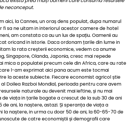
daca exista prea mulți oameni care consuma resursele
 de neconceput.
m aici, la Cannes, un oraș dens populat, dupa numarul
r fi sa ne uitam in interiorul acestor camere de hotel
eni, am constata ca au un lux de spațiu. Oamenii au
cat oricand in istorie. Daca ordonam țarile din lume in
e uitam la rata creșterii economice, vedem ca anume
g, Singapore, Olanda, Japonia, cresc mai repede
mai mica a populatei precum cele din Africa, care au rate
 care l-am exprimat aici pana acum este tocmai
ire la aceste subiecte. Fiecare economist agricol știe
al Doilea Razboi Mondial, perioada pentru care avem
esursele naturale au devenit mai ieftine, și nu mai
e viața in țarile bogate a crescut de la sub 30 de ani
 de ani, la naștere, astazi. Și speranța de viața a
ani la naștere, in urma cu doar 50 de ani, la 60-65-70 de
cunoscute de catre economiștii și demografii care