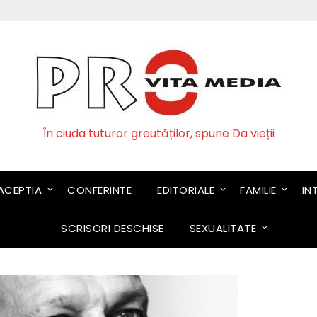
În ciuda tuturor greutăților, spune Da vieții
CEPTIA
CONFERINTE
EDITORIALE
FAMILIE
IN
SCRISORI DESCHISE
SEXUALITATE