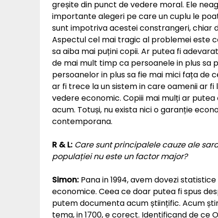
greșite din punct de vedere moral. Ele neaga
importante alegeri pe care un cuplu le poat
sunt impotriva acestei constrangeri, chiar 
Aspectul cel mai tragic al problemei este c
sa aiba mai puțini copii. Ar putea fi adevara
de mai mult timp ca persoanele in plus sa p
persoanelor in plus sa fie mai mici fața de c
ar fi trece la un sistem in care oamenii ar fi 
vedere economic. Copiii mai mulți ar putea 
acum. Totuși, nu exista nici o garanție econ
contemporana.
R & L:
Care sunt principalele cauze ale sarac
populației nu este un factor major?
Simon:
Pana in 1994, avem dovezi statistice s
economice. Ceea ce doar putea fi spus desp
putem documenta acum științific. Acum ști
tema, in 1700, e corect. Identificand de ce