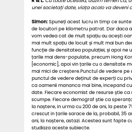
R & L:
Cu toate acestea, auzim temeri ca, 
unei societați date, viața acolo va deveni
Simon:
Spuneți acest lucru in timp ce sunte
de locuitori pe kilometru patrat. Dar daca a
vom vedea cat de mult spațiu au acești oam
mai mult spațiu de locuit și mult mai bun de
funcție de densitatea populației, și apoi n
țarile mai dens-populate, precum Hong Kon
[economic], apoi vin țarile cu o densitate 
mai mici de creștere.Punctul de vedere pe
punctul de vedere deținut de experți cu priv
ca oamenii mananca mai bine, incepand cu 
date. Fiecare economist de resurse știe ca r
scumpe. Fiecare demograf știe ca speranța d
la naștere, in urma cu 200 de ani, la peste 75
crescut in țarile sarace de la, probabil, 35 
ani, la naștere, astazi. Acestea sunt fapte 
studiaza aceste subiecte.