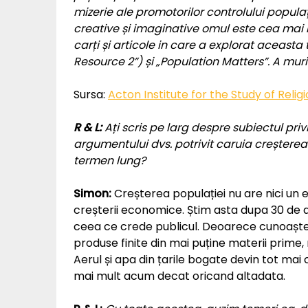
mizerie ale promotorilor controlului populaț
creative și imaginative omul este cea mai 
carți și articole in care a explorat aceasta
Resource 2”) și „Population Matters”.
A murit
Sursa:
Acton Institute for the Study of Relig
R & L:
Ați scris pe larg despre subiectul priv
argumentului dvs. potrivit caruia creșterea
termen lung?
Simon:
Creșterea populației nu are nici un 
creșterii economice. Știm asta dupa 30 de ani
ceea ce crede publicul. Deoarece cunoaș
produse finite din mai puține materii prime, 
Aerul și apa din țarile bogate devin tot mai
mai mult acum decat oricand altadata.