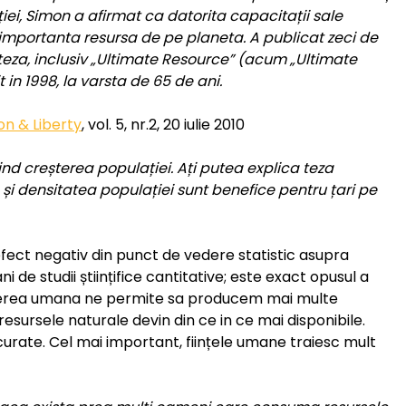
iei, Simon a afirmat ca datorita capacitații sale
importanta resursa de pe planeta. A publicat zeci de
 teza, inclusiv „Ultimate Resource” (acum „Ultimate
 in 1998, la varsta de 65 de ani.
ion & Liberty
, vol. 5, nr.2, 20 iulie 2010
ind creșterea populației. Ați putea explica teza
 și densitatea populației sunt benefice pentru țari pe
efect negativ din punct de vedere statistic asupra
 de studii științifice cantitative; este exact opusul a
terea umana ne permite sa producem mai multe
resursele naturale devin din ce in ce mai disponibile.
 curate. Cel mai important, ființele umane traiesc mult