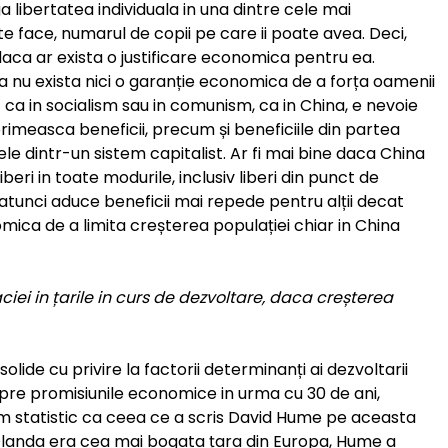
 libertatea individuala in una dintre cele mai
e face, numarul de copii pe care ii poate avea. Deci,
daca ar exista o justificare economica pentru ea.
a nu exista nici o garanție economica de a forța oamenii
t ca in socialism sau in comunism, ca in China, e nevoie
rimeasca beneficii, precum și beneficiile din partea
ele dintr-un sistem capitalist. Ar fi mai bine daca China
liberi in toate modurile, inclusiv liberi din punct de
atunci aduce beneficii mai repede pentru alții decat
omica de a limita creșterea populației chiar in China
iei in țarile in curs de dezvoltare, daca creșterea
olide cu privire la factorii determinanți ai dezvoltarii
re promisiunile economice in urma cu 30 de ani,
m statistic ca ceea ce a scris David Hume pe aceasta
 Olanda era cea mai bogata țara din Europa, Hume a