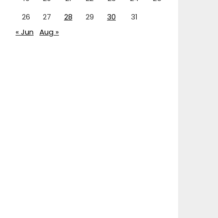
26
27
28
29
30
31
« Jun
Aug »