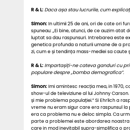
R & L:
Daca așa stau lucrurile, cum explicaț
Simon:
In ultimii 25 de ani, ori de cate ori 
spuneau: „Ei bine, atunci, de ce auzim atat 
luptat sa dau raspunsuri. Intrebarea este ex
genetica profunda a naturii umane de a prof
zi, cum e și tendința mass-mediei sa caute ș
R & L:
Impartașiți-ne cateva ganduri cu priv
populare despre „bomba demografica”.
Simon:
Imi amintesc reacția mea, in 1970, c
show-ul de televiziune al lui Johnny Carson.
și mie problema populației.” Si Ehrlich a ras
vreme nu eram sigur care era raspunsul la 
era ca problema nu e deloc simpla. Ca urma
parte a problemei este abordarea noastra „
care in mod inevitabil supra-simplifica o 