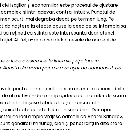
 civilizațiilor și economiilor este procesul de ajustare
complex, și intr-adevar, contra-intuitiv. Punctul de
termen scurt, mai degraba decat pe termen lung. Pe
t da naștere la efecte opuse la ceea ce se intampla sa
ui sa rețineți ca știința este interesanta doar atunci
tuiției. Altfel, n-am avea deloc nevoie de oameni de
de a face clasice ideile liberale populare in
e. Acesta din urma par a fi mai ușor de condensat, de
ivele pentru care aceste idei au un mare succes. Ideile
t de atractive – de exemplu, ideea economiilor de scara
ierderile din șase fabrici de oțel concurente,
c, unind toate aceste fabrici – suna bine. Dar apar
astfel de idei simple vrajesc oameni ca Andrei Saharov,
e sunt ganditori minunați, clari și penetranți in alte sfere