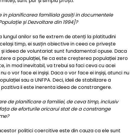
miteți, sunt pur și simplu proști.
e in planificarea familiala gasiți in documentele
 Populație și Dezvoltare din 1994]?
ungul anilor sa fie extrem de atenți la platitudini
același timp, ei susțin obiective in ceea ce privește
r și ideea de voluntariat sunt fundamental opuse. Daca
eștere a populației, fie ca este creșterea populației zero
, in mod inevitabil, va trebui sa faci ceva cu acei
 o vor face ei inșiși. Daca o vor face ei inșiși, atunci nu
ulației sau a UNFPA. Deci, ideii de stabilizare a
e pozitiva ii este inerenta ideea de constrangere.
re de planificare a familiei, de ceva timp, inclusiv
fața de eforturile oricarui stat de a constrange
ime?
stor politici coercitive este din cauza ca ele sunt