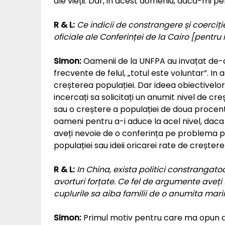
ale vieții. Dar, in acest domeniu, daca-mi per
R & L:
Ce indicii de constrangere și coerciți
oficiale ale Conferinței de la Cairo [pentru
Simon:
Oamenii de la UNFPA au invațat de-a l
frecvente de felul, „totul este voluntar”. In 
creșterea populației. Dar ideea obiectivelo
incercați sa solicitați un anumit nivel de cr
sau o creștere a populației de doua procente
oameni pentru a-i aduce la acel nivel, daca nu
aveți nevoie de o conferința pe problema pop
populației sau ideii oricarei rate de creșter
R & L:
In China, exista politici constrangatoa
avorturi forțate. Ce fel de argumente aveți 
cuplurile sa aiba familii de o anumita mar
Simon:
Primul motiv pentru care ma opun ace