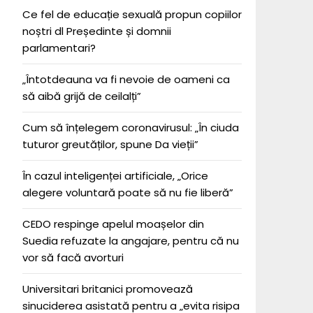
Ce fel de educație sexuală propun copiilor
noștri dl Președinte și domnii
parlamentari?
„Întotdeauna va fi nevoie de oameni ca
să aibă grijă de ceilalți”
Cum să înțelegem coronavirusul: „În ciuda
tuturor greutăților, spune Da vieții”
În cazul inteligenței artificiale, „Orice
alegere voluntară poate să nu fie liberă”
CEDO respinge apelul moașelor din
Suedia refuzate la angajare, pentru că nu
vor să facă avorturi
Universitari britanici promovează
sinuciderea asistată pentru a „evita risipa