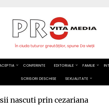
În ciuda tuturor greutăților, spune Da vieții
CEPTIA
CONFERINTE
EDITORIALE
FAMILIE
IN
SCRISORI DESCHISE
SEXUALITATE
sii nascuti prin cezariana