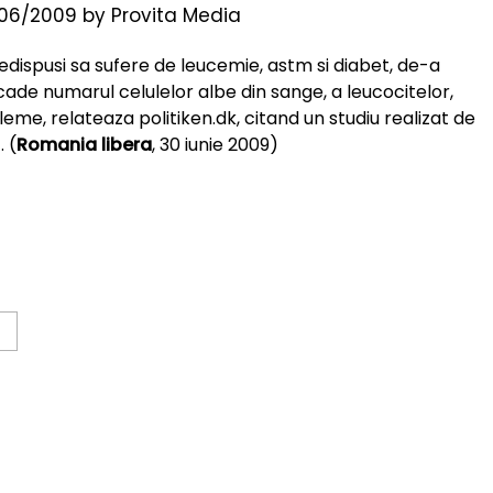
06/2009
by
Provita Media
edispusi sa sufere de leucemie, astm si diabet, de-a
scade numarul celulelor albe din sange, a leucocitelor,
me, relateaza politiken.dk, citand un studiu realizat de
. (
Romania libera
, 30 iunie 2009)