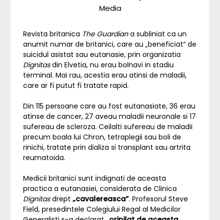
Media
Revista britanica
The Guardian
a subliniat ca un
anumit numar de britanici, care au „beneficiat” de
suicidul asistat sau eutanasie, prin organizatia
Dignitas
din Elvetia, nu erau bolnavi in stadiu
terminal. Mai rau, acestia erau atinsi de maladii,
care ar fi putut fi tratate rapid.
Din 115 persoane care au fost eutanasiate, 36 erau
atinse de cancer, 27 aveau maladii neuronale si 17
sufereau de scleroza. Ceilalti sufereau de maladii
precum boala lui Chron, tetraplegii sau boli de
rinichi, tratate prin dializa si transplant sau artrita
reumatoida.
Medicii britanici sunt indignati de aceasta
practica a eutanasiei, considerata de Clinica
Dignitas
drept
„cavalereasca”
. Profesorul Steve
Field, presedintele Colegiului Regal al Medicilor
Generalisti s-a declarat
„oripilat de aceasta