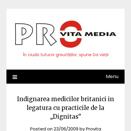
Skip
to
content
În ciuda tuturor greutăților, spune Da vieții
Menu
Indignarea medicilor britanici in
legatura cu practicile de la
„Dignitas”
Posted on
23/06/2009
by
Provita