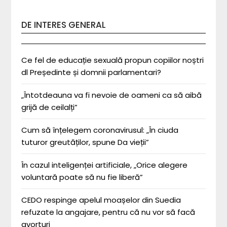
DE INTERES GENERAL
Ce fel de educație sexuală propun copiilor noștri
dl Președinte și domnii parlamentari?
„Întotdeauna va fi nevoie de oameni ca să aibă
grijă de ceilalți”
Cum să înțelegem coronavirusul: „În ciuda
tuturor greutăților, spune Da vieții”
În cazul inteligenței artificiale, „Orice alegere
voluntară poate să nu fie liberă”
CEDO respinge apelul moașelor din Suedia
refuzate la angajare, pentru că nu vor să facă
avorturi