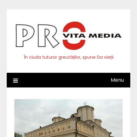
Skip
to
content
În ciuda tuturor greutăților, spune Da vieții
Menu