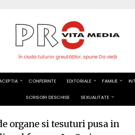
În ciuda tuturor greutăților, spune Da vieții
CEPTIA
CONFERINTE
EDITORIALE
FAMILIE
IN
SCRISORI DESCHISE
SEXUALITATE
e organe si tesuturi pusa in