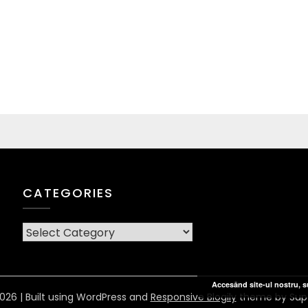
CATEGORIES
CATEGORIES
Accesând site-ul nostru, su
026
| Built using WordPress and
Responsive Blogily
theme by Sup