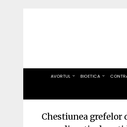
Skip
to
content
AVORTUL
BIOETICA
CONTRA
Chestiunea grefelor d