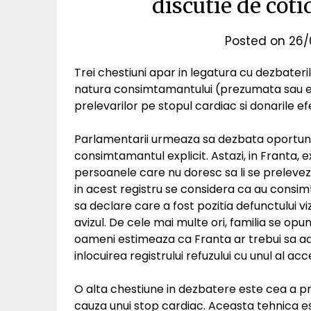
discutie de coti
Posted on
26/
Trei chestiuni apar in legatura cu dezbateril
natura consimtamantului (prezumata sau ex
prelevarilor pe stopul cardiac si donarile e
Parlamentarii urmeaza sa dezbata oportuni
consimtamantul explicit. Astazi, in Franta, ex
persoanele care nu doresc sa li se preleve
in acest registru se considera ca au consimt
sa declare care a fost pozitia defunctului v
avizul. De cele mai multe ori, familia se op
oameni estimeaza ca Franta ar trebui sa ad
inlocuirea registrului refuzului cu unul al acce
O alta chestiune in dezbatere este cea a p
cauza unui stop cardiac. Aceasta tehnica es