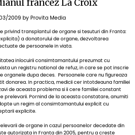
dianul francez La Croix
03/2009
by
Provita Media
e privind transplantul de organe si tesuturi din Franta:
plicita) a donatorului de organe, dezvoltarea
fectuate de persoanele in viata.
tatea inlocuirii consimtamantului prezumat cu
ista un registru national de refuz, in care se pot inscrie
ze organele dupa deces. Persoanele care nu figureaza
it donarea. In practica, medicii cer intotdeauna familiei
izavi de aceasta problema si ii cere familiei constant
une prelevarii. Pornind de la aceasta constatare, anumiti
opte un regim al consimtamantului explicit cu
ptarii explicite.
relevarii de organe in cazul persoanelor decedate din
te autorizata in Franta din 2005, pentru a creste