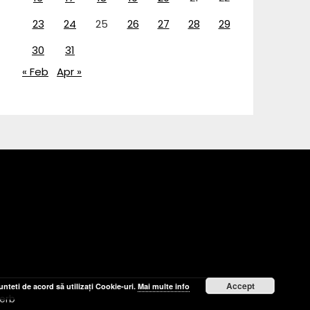
23
24
25
26
27
28
29
30
31
« Feb
Apr »
Accept
nteti de acord să utilizați Cookie-uri.
Mai multe info
erb