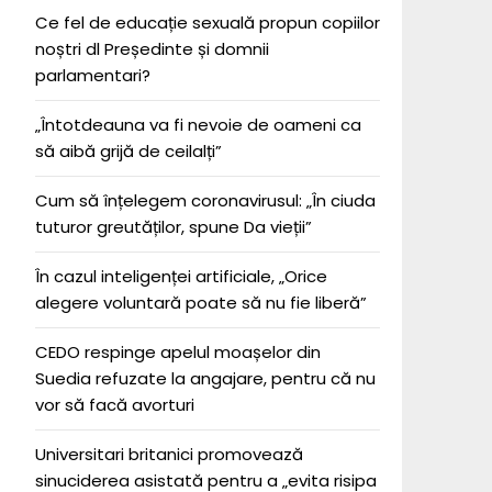
Ce fel de educație sexuală propun copiilor
noștri dl Președinte și domnii
parlamentari?
„Întotdeauna va fi nevoie de oameni ca
să aibă grijă de ceilalți”
Cum să înțelegem coronavirusul: „În ciuda
tuturor greutăților, spune Da vieții”
În cazul inteligenței artificiale, „Orice
alegere voluntară poate să nu fie liberă”
CEDO respinge apelul moașelor din
Suedia refuzate la angajare, pentru că nu
vor să facă avorturi
Universitari britanici promovează
sinuciderea asistată pentru a „evita risipa