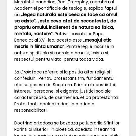
Moralistul canadian, Real Tremplay, membru al
Academiei pontificale de teologie, explica faptul
ca
„legea naturala este ceea ce face ca omul
sa existe”, „este ceva atat de necontestat, de
propriu omului, indiferent de natura sa fizica,
mintala, nastere”.
Potrivit cuvintelor Papei
Benedict al XVI-lea, acesta este „
mesajul etic
inscris in fiinta umana”.
Printre legile inscrise in
natura spirituala si morala a omului, exista si
respectul pentru viata, pentru toata viata.
La Croix
face referire si la pozitia altor religii si
confesiuni. Pentru protestantism, fundamentul
etic se gaseste in Scriptura. Primatul constiintei,
interesul persoanei si exigenta justitiei sociale
caracterizeaza, de asemenea, etica protestanta.
Protestantii apeleaza deci la o etica a
responsabilitatii.
Doctrina ortodoxa se bazeaza pe lucrarile Sfintilor
Parinti ai Bisericii. In bioetica, aceasta inseamna
luarea in considerare a trei principii nenegociabile: