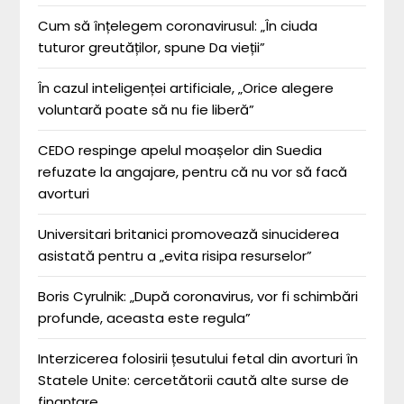
Cum să înțelegem coronavirusul: „În ciuda
tuturor greutăților, spune Da vieții”
În cazul inteligenței artificiale, „Orice alegere
voluntară poate să nu fie liberă”
CEDO respinge apelul moașelor din Suedia
refuzate la angajare, pentru că nu vor să facă
avorturi
Universitari britanici promovează sinuciderea
asistată pentru a „evita risipa resurselor”
Boris Cyrulnik: „După coronavirus, vor fi schimbări
profunde, aceasta este regula”
Interzicerea folosirii țesutului fetal din avorturi în
Statele Unite: cercetătorii caută alte surse de
finanțare