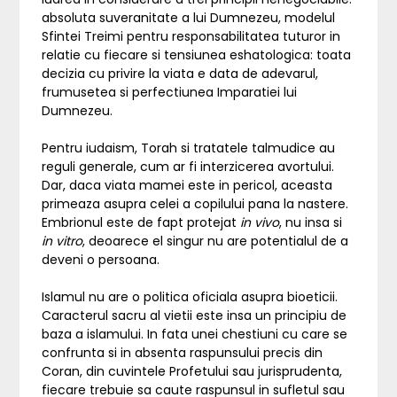
absoluta suveranitate a lui Dumnezeu, modelul
Sfintei Treimi pentru responsabilitatea tuturor in
relatie cu fiecare si tensiunea eshatologica: toata
decizia cu privire la viata e data de adevarul,
frumusetea si perfectiunea Imparatiei lui
Dumnezeu.
Pentru iudaism, Torah si tratatele talmudice au
reguli generale, cum ar fi interzicerea avortului.
Dar, daca viata mamei este in pericol, aceasta
primeaza asupra celei a copilului pana la nastere.
Embrionul este de fapt protejat
in vivo
, nu insa si
in vitro
, deoarece el singur nu are potentialul de a
deveni o persoana.
Islamul nu are o politica oficiala asupra bioeticii.
Caracterul sacru al vietii este insa un principiu de
baza a islamului. In fata unei chestiuni cu care se
confrunta si in absenta raspunsului precis din
Coran, din cuvintele Profetului sau jurisprudenta,
fiecare trebuie sa caute raspunsul in sufletul sau