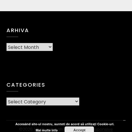
ARHIVA
Arhiva
CATEGORIES
CATEGORIES
Accesând site-ul nostru, sunteti de acord să utilizați Cookie-uri.
©2026
| Built using WordPress and
Responsive
Accept
Mai multe info