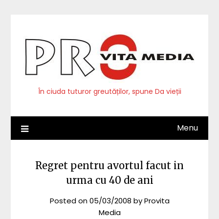
Skip
to
content
În ciuda tuturor greutăților, spune Da vieții
Menu
Regret pentru avortul facut in
urma cu 40 de ani
Posted on
05/03/2008
by
Provita
Media