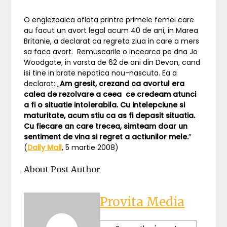
O englezoaica aflata printre primele femei care
au facut un avort legal acum 40 de ani, in Marea
Britanie, a declarat ca regreta ziua in care a mers
sa faca avort. Remuscarile o incearca pe dna Jo
Woodgate, in varsta de 62 de ani din Devon, cand
isi tine in brate nepotica nou-nascuta. Ea a
declarat: „
Am gresit, crezand ca avortul era
calea de rezolvare a ceea ce credeam atunci
a fi o situatie intolerabila. Cu intelepciune si
maturitate, acum stiu ca as fi depasit situatia.
Cu fiecare an care trecea, simteam doar un
sentiment de vina si regret a actiunilor mele.
”
(
Daily Mail
, 5 martie 2008)
About Post Author
Provita Media