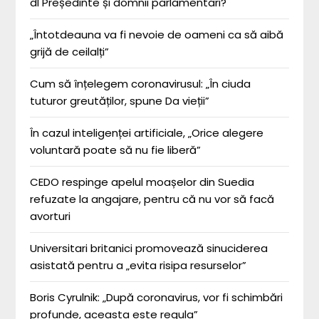
dl Președinte și domnii parlamentari?
„Întotdeauna va fi nevoie de oameni ca să aibă
grijă de ceilalți”
Cum să înțelegem coronavirusul: „În ciuda
tuturor greutăților, spune Da vieții”
În cazul inteligenței artificiale, „Orice alegere
voluntară poate să nu fie liberă”
CEDO respinge apelul moașelor din Suedia
refuzate la angajare, pentru că nu vor să facă
avorturi
Universitari britanici promovează sinuciderea
asistată pentru a „evita risipa resurselor”
Boris Cyrulnik: „După coronavirus, vor fi schimbări
profunde, aceasta este regula”