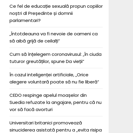
Ce fel de educație sexuală propun copiilor
noștri dl Președinte și domnii
parlamentari?
„Întotdeauna va fi nevoie de oameni ca
să aibă grijă de ceilalți”
Cum să înțelegem coronavirusul: „În ciuda
tuturor greutăților, spune Da vieții”
În cazul inteligenței artificiale, „Orice
alegere voluntară poate să nu fie liberă”
CEDO respinge apelul moașelor din
Suedia refuzate la angajare, pentru că nu
vor să facă avorturi
Universitari britanici promovează
sinuciderea asistată pentru a „evita risipa