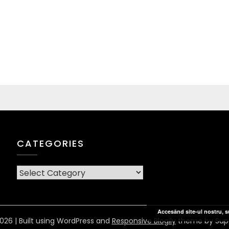
CATEGORIES
CATEGORIES
Accesând site-ul nostru, su
026
| Built using WordPress and
Responsive Blogily
theme by Sup