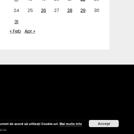
24
25
26
27
28
29
30
31
« Feb
Apr »
Accept
nteti de acord să utilizați Cookie-uri.
Mai multe info
erb