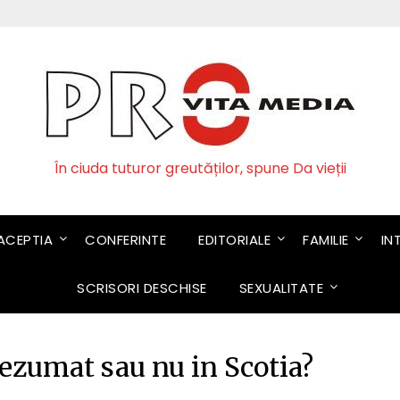
În ciuda tuturor greutăților, spune Da vieții
CEPTIA
CONFERINTE
EDITORIALE
FAMILIE
IN
SCRISORI DESCHISE
SEXUALITATE
zumat sau nu in Scotia?