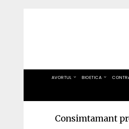
Skip
to
content
AVORTUL
BIOETICA
CONTRA
Consimtamant pre