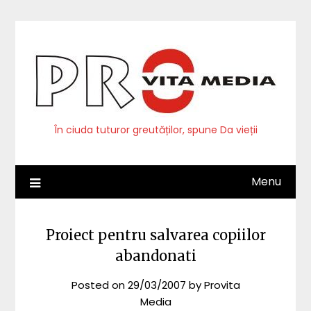
Skip
to
content
În ciuda tuturor greutăților, spune Da vieții
Menu
Proiect pentru salvarea copiilor
abandonati
Posted on
29/03/2007
by
Provita
Media