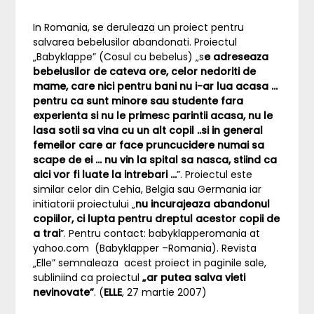
In Romania, se deruleaza un proiect pentru
salvarea bebelusilor abandonati. Proiectul
„Babyklappe” (Cosul cu bebelus) „s
e adreseaza
bebelusilor de cateva ore, celor nedoriti de
mame, care nici pentru bani nu i-ar lua acasa …
pentru ca sunt minore sau studente fara
experienta si nu le primesc parintii acasa, nu le
lasa sotii sa vina cu un alt copil ..si in general
femeilor care ar face pruncucidere numai sa
scape de ei … nu vin la spital sa nasca, stiind ca
aici vor fi luate la intrebari …
”. Proiectul este
similar celor din Cehia, Belgia sau Germania iar
initiatorii proiectului „
nu incurajeaza abandonul
copiilor, ci lupta pentru dreptul acestor copii de
a trai
”. Pentru contact: babyklapperomania at
yahoo.com (Babyklapper –Romania). Revista
„Elle” semnaleaza acest proiect in paginile sale,
subliniind ca proiectul
„ar putea salva vieti
nevinovate”
. (
ELLE
, 27 martie 2007)