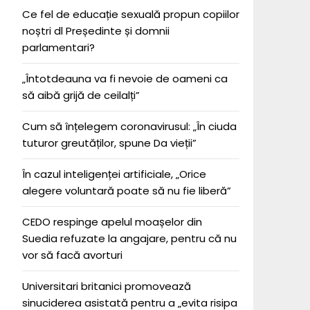
Ce fel de educație sexuală propun copiilor
noștri dl Președinte și domnii
parlamentari?
„Întotdeauna va fi nevoie de oameni ca
să aibă grijă de ceilalți”
Cum să înțelegem coronavirusul: „În ciuda
tuturor greutăților, spune Da vieții”
În cazul inteligenței artificiale, „Orice
alegere voluntară poate să nu fie liberă”
CEDO respinge apelul moașelor din
Suedia refuzate la angajare, pentru că nu
vor să facă avorturi
Universitari britanici promovează
sinuciderea asistată pentru a „evita risipa