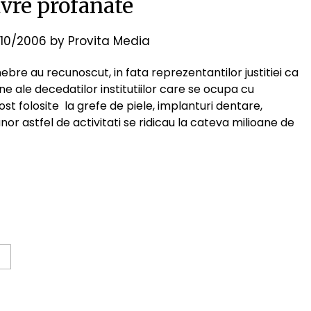
avre profanate
10/2006
by
Provita Media
bre au recunoscut, in fata reprezentantilor justitiei ca
e ale decedatilor institutiilor care se ocupa cu
t folosite la grefe de piele, implanturi dentare,
 unor astfel de activitati se ridicau la cateva milioane de