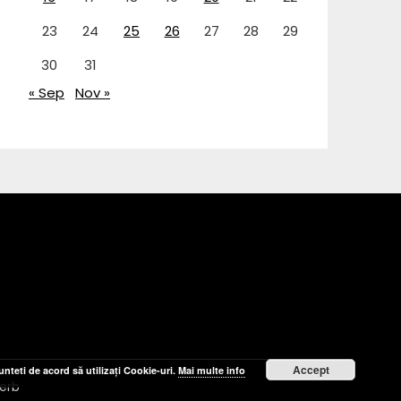
23
24
25
26
27
28
29
30
31
« Sep
Nov »
Accept
nteti de acord să utilizați Cookie-uri.
Mai multe info
erb