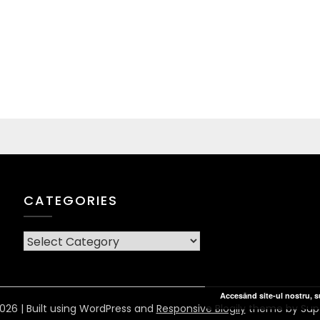
CATEGORIES
CATEGORIES
Accesând site-ul nostru, su
026
| Built using WordPress and
Responsive Blogily
theme by Sup