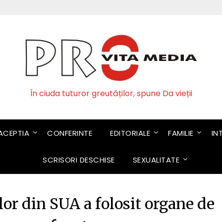
În ciuda tuturor greutăților, spune Da vieții
CEPTIA
CONFERINTE
EDITORIALE
FAMILIE
IN
SCRISORI DESCHISE
SEXUALITATE
lor din SUA a folosit organe de