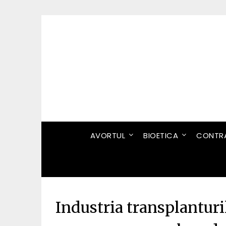
Skip
to
content
AVORTUL
BIOETICA
CONTRA
Industria transplanturi